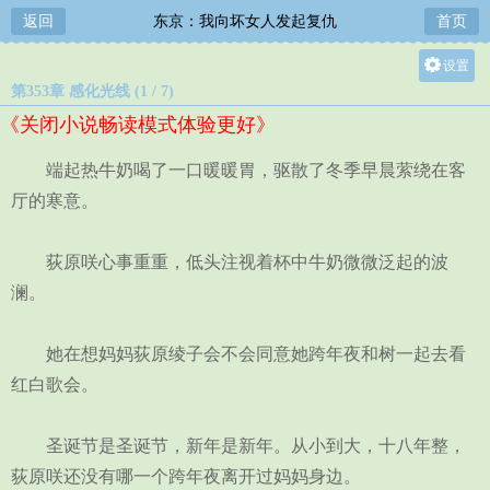
返回
东京：我向坏女人发起复仇
首页
设置
第353章 感化光线 (1 / 7)
关灯
《关闭小说畅读模式体验更好》
大
中
端起热牛奶喝了一口暖暖胃，驱散了冬季早晨萦绕在客
小
厅的寒意。
荻原咲心事重重，低头注视着杯中牛奶微微泛起的波
澜。
她在想妈妈荻原绫子会不会同意她跨年夜和树一起去看
红白歌会。
圣诞节是圣诞节，新年是新年。从小到大，十八年整，
荻原咲还没有哪一个跨年夜离开过妈妈身边。