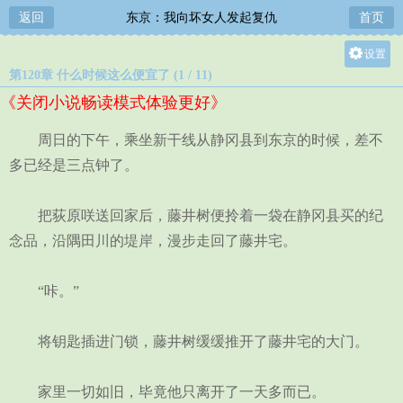
返回
东京：我向坏女人发起复仇
首页
设置
第120章 什么时候这么便宜了 (1 / 11)
关灯
《关闭小说畅读模式体验更好》
大
中
周日的下午，乘坐新干线从静冈县到东京的时候，差不
小
多已经是三点钟了。
把荻原咲送回家后，藤井树便拎着一袋在静冈县买的纪
念品，沿隅田川的堤岸，漫步走回了藤井宅。
“咔。”
将钥匙插进门锁，藤井树缓缓推开了藤井宅的大门。
家里一切如旧，毕竟他只离开了一天多而已。