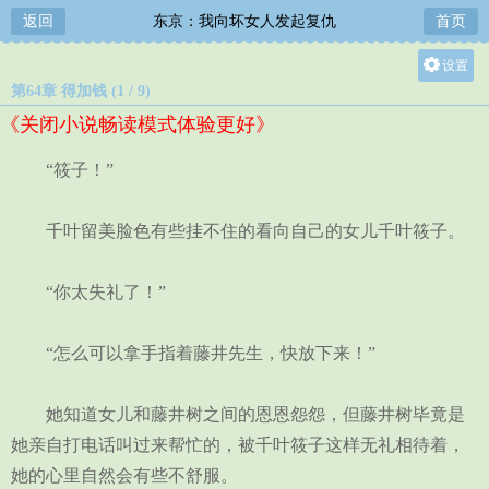
返回
东京：我向坏女人发起复仇
首页
设置
第64章 得加钱 (1 / 9)
关灯
《关闭小说畅读模式体验更好》
大
中
“筱子！”
小
千叶留美脸色有些挂不住的看向自己的女儿千叶筱子。
“你太失礼了！”
“怎么可以拿手指着藤井先生，快放下来！”
她知道女儿和藤井树之间的恩恩怨怨，但藤井树毕竟是
她亲自打电话叫过来帮忙的，被千叶筱子这样无礼相待着，
她的心里自然会有些不舒服。