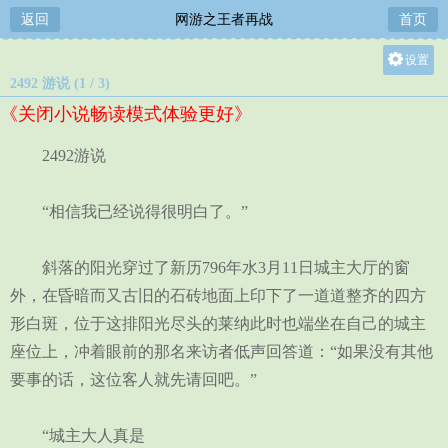
返回
网游之王者再战
首页
设置
2492 游说 (1 / 3)
关灯
《关闭小说畅读模式体验更好》
大
中
2492游说
小
“相信我已经说得很明白了。”
斜落的阳光穿过了新历796年水3月11日城主大厅的窗
外，在昏暗而又古旧的石砖地面上印下了一道道整齐的四方
形白斑，位于这排阳光尽头的莱纳此时也端坐在自己的城主
座位上，冲着眼前的那名来访者低声回答道：“如果没有其他
要事的话，这位客人就先请回吧。”
“城主大人真是