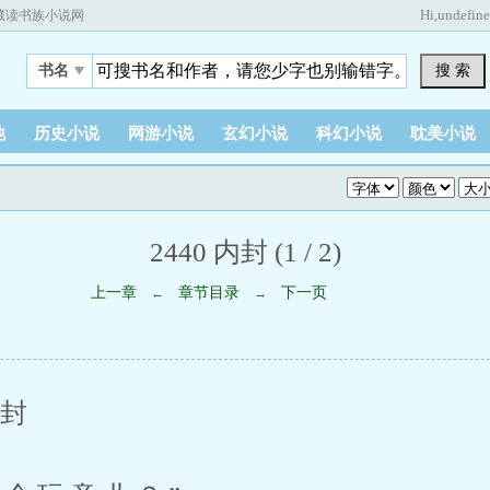
Hi,
undefin
藏读书族小说网
搜 索
书名
他
历史小说
网游小说
玄幻小说
科幻小说
耽美小说
2440 内封 (1 / 2)
上一章
章节目录
下一页
←
→
封