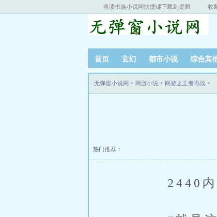
将读书族小说网快捷键下载到桌面
收
首页
玄幻
都市小说
综合其
无弹窗小说网
>
网游小说
>
网游之王者再战
>
热门推荐：
2440内