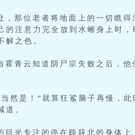
那位老者将地面上的一切瞧得
己的注意力完全放到水蜥身上时，
不解之色。
青云知道阴尸宗失败之后，他
。
然是！”就算狂鲨脑子再慢，此
喊道。
光专注的停在顾筱北的身体上