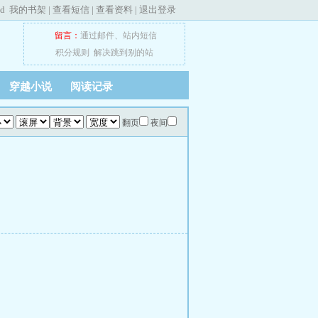
ed
我的书架
|
查看短信
|
查看资料
|
退出登录
留言：
通过邮件
、
站内短信
积分规则
解决跳到别的站
穿越小说
阅读记录
翻页
夜间