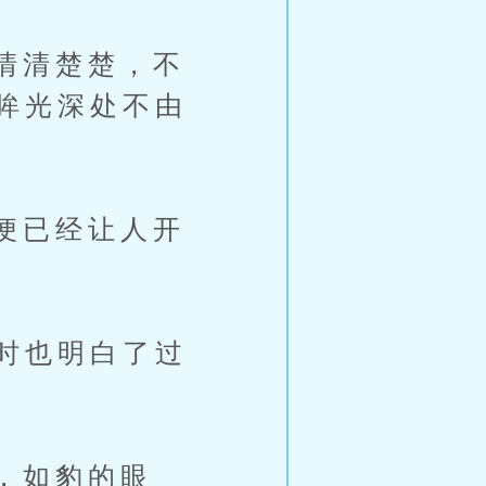
清清楚楚，不
眸光深处不由
便已经让人开
时也明白了过
，如豹的眼