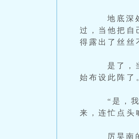
地底深处，
过，当他把自
得露出了丝丝
是了，当霍
始布设此阵了
“是，我当
来，连忙点头
厉昊南的目