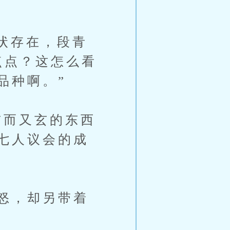
状存在，段青
点点？这怎么看
品种啊。”
而又玄的东西
七人议会的成
怒，却另带着