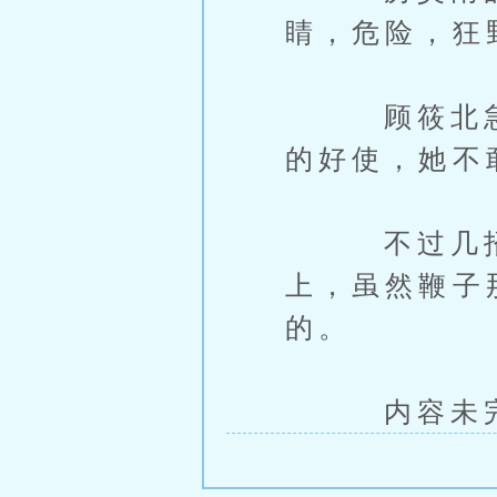
睛，危险，狂
顾筱北急忙
的好使，她不
不过几招下
上，虽然鞭子
的。
内容未完，