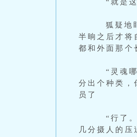
“就是这个
狐疑地盯着
半晌之后才将
都和外面那个
“灵魂哪来
分出个种类，
员了
“行了。”
几分摄人的压