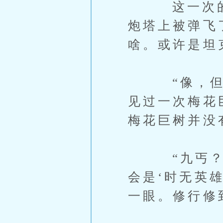
这一次的射
炮塔上被弹飞
啥。或许是坦
“像，但明
见过一次梅花
梅花巨树并没
“九丐？没
会是‘时无英
一眼。修行修