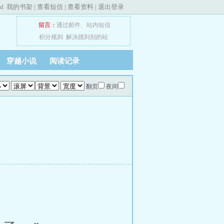
ed
我的书架
|
查看短信
|
查看资料
|
退出登录
留言：
通过邮件
、
站内短信
积分规则
解决跳到别的站
穿越小说
阅读记录
翻页
夜间