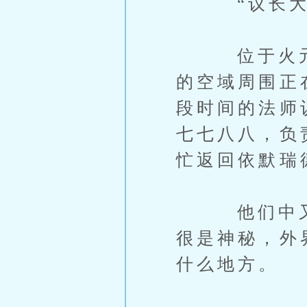
“议长大人
位于火元素
的空域周围正
段时间的法师
七七八八，负
忙返回依默瑞
他们中又不
很是神秘，外
什么地方。