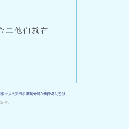
金二他们就在
脑洞专属免费阅读
脑洞专属在线阅读
别惹创
者欣赏。