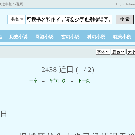
Hi,
undefin
藏读书族小说网
搜 索
书名
他
历史小说
网游小说
玄幻小说
科幻小说
耽美小说
2438 近日 (1 / 2)
上一章
章节目录
下一页
←
→
日