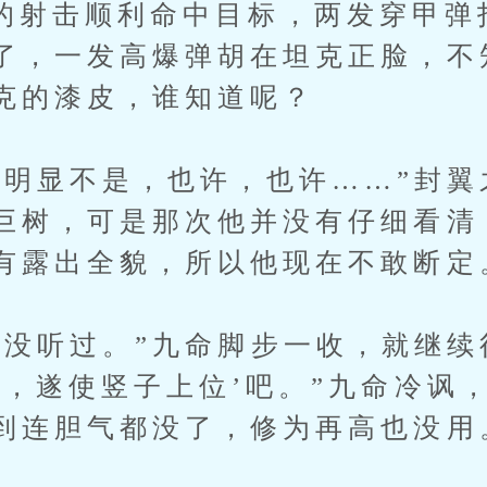
击顺利命中目标，两发穿甲弹
了，一发高爆弹胡在坦克正脸，不
克的漆皮，谁知道呢？
显不是，也许，也许……”封翼
巨树，可是那次他并没有仔细看清
有露出全貌，所以他现在不敢断定
听过。”九命脚步一收，就继续往
雄，遂使竖子上位’吧。”九命冷讽
到连胆气都没了，修为再高也没用