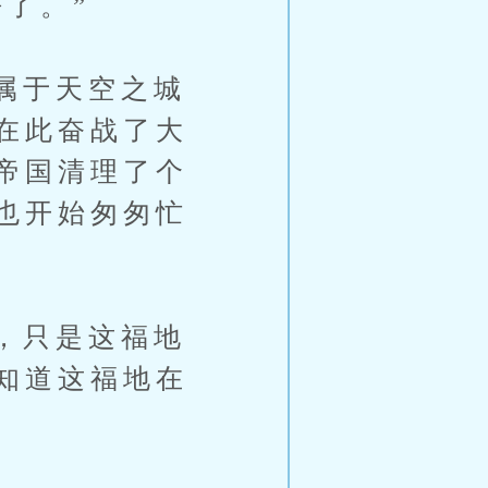
了。”
属于天空之城
在此奋战了大
帝国清理了个
也开始匆匆忙
，只是这福地
知道这福地在