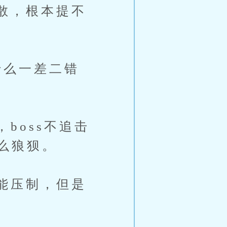
散，根本提不
么一差二错
oss不追击
么狼狈。
能压制，但是