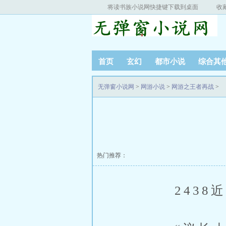
将读书族小说网快捷键下载到桌面
收
首页
玄幻
都市小说
综合其
无弹窗小说网
>
网游小说
>
网游之王者再战
>
热门推荐：
2438近