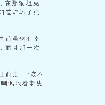
打在那辆坦克
知道炸坏了点
之前虽然有幸
，而且那一次
。
前走。“该不
，嘲讽地看老叟
。