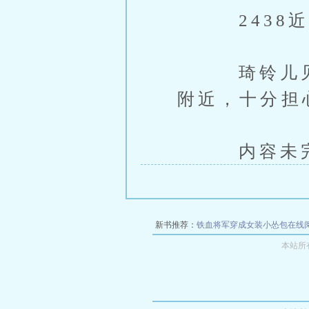
2438近
琦铃儿见到
附近，十分担
内容未完，
新书推荐：
铁血将军穿成女装小怂包在线
本站所