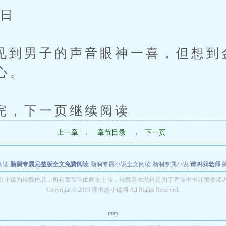
日
男子的声音眼神一喜，但想到
心。
下一页继续阅读
上一章
章节目录
下一页
←
→
阅读
脑洞专属完整版全文免费阅读
脑洞专属小说全文阅读
脑洞专属小说
请叫我老师
世者
穿书第一天就结婚小说全文阅读
有小说为转载作品，所有章节均由网友上传，转载至本站只是为了宣传本书让更多读
Copyright © 2019 读书族小说网 All Rights Reserved.
map