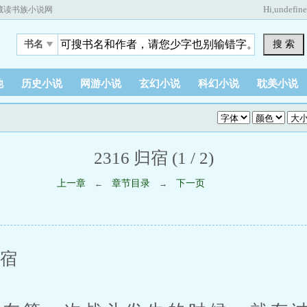
Hi,
undefin
藏读书族小说网
搜 索
书名
他
历史小说
网游小说
玄幻小说
科幻小说
耽美小说
2316 归宿 (1 / 2)
上一章
章节目录
下一页
←
→
宿