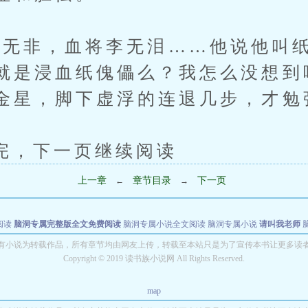
非，血将李无泪……他说他叫纸
就是浸血纸傀儡么？我怎么没想到
金星，脚下虚浮的连退几步，才勉
下一页继续阅读
上一章
章节目录
下一页
←
→
阅读
脑洞专属完整版全文免费阅读
脑洞专属小说全文阅读
脑洞专属小说
请叫我老师
世者
穿书第一天就结婚小说全文阅读
有小说为转载作品，所有章节均由网友上传，转载至本站只是为了宣传本书让更多读
Copyright © 2019 读书族小说网 All Rights Reserved.
map