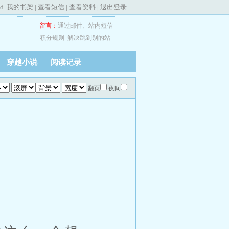
ed
我的书架
|
查看短信
|
查看资料
|
退出登录
留言：
通过邮件
、
站内短信
积分规则
解决跳到别的站
穿越小说
阅读记录
翻页
夜间