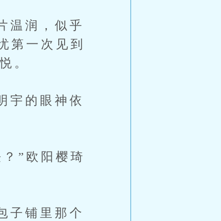
片温润，似乎
忧第一次见到
不悦。
明宇的眼神依
？”欧阳樱琦
包子铺里那个