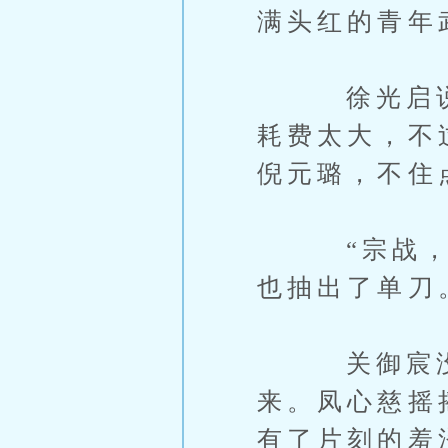
满头红的青年
徐光启说：
耗费太大，不
倪元璐，不住
“宗战，你
也抽出了单刀
关御宸没理
来。凤心慈摇
有了片刻的羞