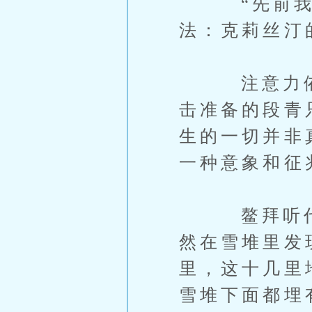
“先前我在
法：克莉丝汀
注意力依旧
击准备的段青
生的一切并非
一种意象和征
鳌拜听代善
然在雪堆里发
里，这十几里
雪堆下面都埋