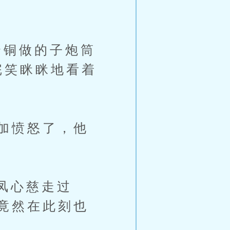
铜做的子炮筒
完笑眯眯地看着
加愤怒了，他
凤心慈走过
竟然在此刻也