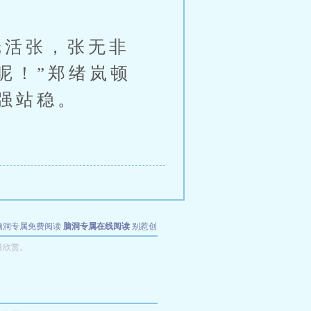
活张，张无非
呢！”郑绪岚顿
强站稳。
脑洞专属免费阅读
脑洞专属在线阅读
别惹创
者欣赏。