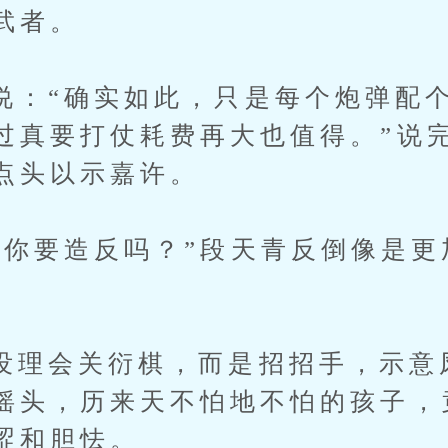
武者。
“确实如此，只是每个炮弹配个
过真要打仗耗费再大也值得。”说
点头以示嘉许。
要造反吗？”段天青反倒像是更
。
会关衍棋，而是招招手，示意
摇头，历来天不怕地不怕的孩子，
涩和胆怯。