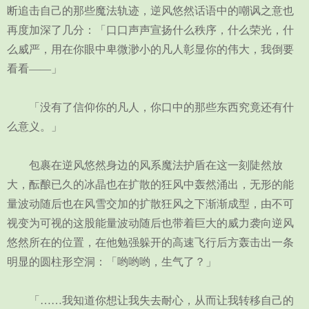
断追击自己的那些魔法轨迹，逆风悠然话语中的嘲讽之意也
再度加深了几分：「口口声声宣扬什么秩序，什么荣光，什
么威严，用在你眼中卑微渺小的凡人彰显你的伟大，我倒要
看看——」
「没有了信仰你的凡人，你口中的那些东西究竟还有什
么意义。」
包裹在逆风悠然身边的风系魔法护盾在这一刻陡然放
大，酝酿已久的冰晶也在扩散的狂风中轰然涌出，无形的能
量波动随后也在风雪交加的扩散狂风之下渐渐成型，由不可
视变为可视的这股能量波动随后也带着巨大的威力袭向逆风
悠然所在的位置，在他勉强躲开的高速飞行后方轰击出一条
明显的圆柱形空洞：「哟哟哟，生气了？」
「……我知道你想让我失去耐心，从而让我转移自己的