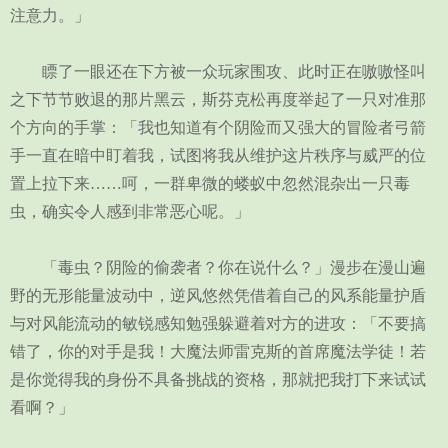
注意力。」
瞟了一眼还在下方被一众玩家围攻、此时正在嗷嗷怪叫
之下节节败退的那片黑云，斯芬克松再度举起了一只对准那
个方向的手掌：「我也知道有个阴险而又强大的冒险者弓箭
手一直在暗中盯着我，试图将我从维护这片秩序与威严的位
置上拉下来……呵，一群卑微的蝼蚁中忽然混杂出一只毒
虫，确实令人感到非常恶心呢。」
「毒虫？阴险的偷袭者？你在说什么？」漫步在漫山遍
野的无形能量波动中，逆风悠然凭借着自己的风系能量护盾
与对风能流动的敏锐感知勉强躲避着对方的进攻：「不要搞
错了，你的对手是我！大魔法师雷克斯的首席魔法学徒！若
是你觉得我的身份不具备挑战的资格，那就把我打下来试试
看啊？」