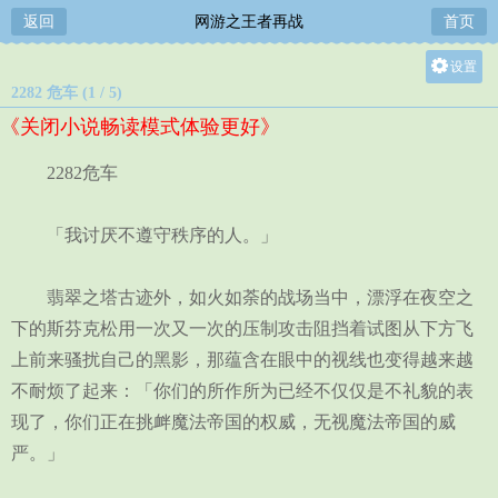
返回
网游之王者再战
首页
设置
2282 危车 (1 / 5)
关灯
《关闭小说畅读模式体验更好》
大
中
2282危车
小
「我讨厌不遵守秩序的人。」
翡翠之塔古迹外，如火如荼的战场当中，漂浮在夜空之
下的斯芬克松用一次又一次的压制攻击阻挡着试图从下方飞
上前来骚扰自己的黑影，那蕴含在眼中的视线也变得越来越
不耐烦了起来：「你们的所作所为已经不仅仅是不礼貌的表
现了，你们正在挑衅魔法帝国的权威，无视魔法帝国的威
严。」