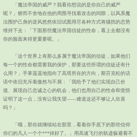
「魔法帝国的威严？我看你想说的是你自己的威严
呢？」锲而不舍地在他的周围寻找着攻击的间隙，以风系魔
法围护己身的逆风悠然依旧试图用尽各种方式将骚扰的态势
维持下去：「下面那些魔法帝国信徒的性命，看上去都没有
你的脸面来得更重要呢。」
「这个世界上有那么多属于魔法帝国的信徒，如果他们
每一个的性命都需要我的保护，那要这些所谓的信徒还有什
么用？」手掌遥遥地指向了高塔所在的方向，斯芬克松的话
语中依旧充斥着傲然与不屑：「我给予了他们实现自己价
值、展现自己忠诚之心的机会，他们也用自己的性命和觉悟
证明了这一点，没有让我失望——难道这还不够让人欣喜
吗？」
「哦，那你就继续站在那里，看着你手底下的那些信仰
你们的凡人一个个***掉好了。」用高速飞行的轨迹躲避着不