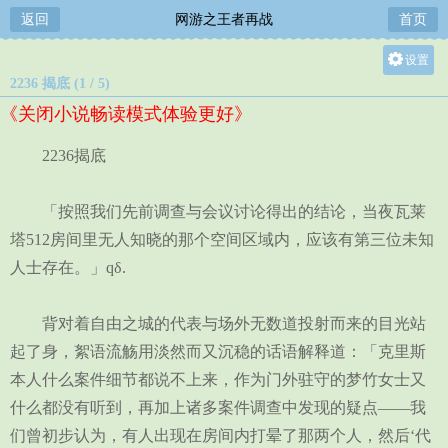
返回
网游之王者再战
首页
设置
2236 揭底 (1 / 5)
关灯
《关闭小说畅读模式体验更好》
大
中
2236揭底
小
「按照我们先前调查与会议讨论得出的结论，当夜瓦莱
塔512房间里无人知晓的那个空间区域内，应该有第三位未知
人士存在。」qδ.
背对着自由之城的代表与场外无数道投射而来的目光站
起了身，絮语流觞用淡然而又沉稳的话语解释道：「克里斯
本人什么案件细节都说不上来，作为门外驻守的梦竹女士又
什么都没有听到，再加上诸多案件调查中发现的疑点——我
们曾初步认为，有人出现在房间内打晕了那两个人，然后‘代