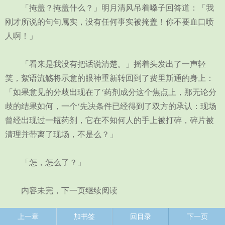
「掩盖？掩盖什么？」明月清风吊着嗓子回答道：「我
刚才所说的句句属实，没有任何事实被掩盖！你不要血口喷
人啊！」
「看来是我没有把话说清楚。」摇着头发出了一声轻
笑，絮语流觞将示意的眼神重新转回到了费里斯通的身上：
「如果意见的分歧出现在了‘药剂成分这个焦点上，那无论分
歧的结果如何，一个‘先决条件已经得到了双方的承认：现场
曾经出现过一瓶药剂，它在不知何人的手上被打碎，碎片被
清理并带离了现场，不是么？」
「怎，怎么了？」
内容未完，下一页继续阅读
上一章
加书签
回目录
下一页