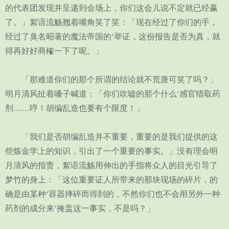
的代表团发现并呈递到会场上，你们这会儿说不定就已经赢
了。」絮语流觞翘着嘴角笑了笑：「现在经过了你们的手，
经过了臭名昭著的魔法帝国的‘举证，这份报告是否为真，就
得再好好商榷一下了呢。」
「那难道你们的那个所谓的结论就不荒唐可笑了吗？」
明月清风扯着嗓子喊道：「你们吹嘘的那个什么‘感官猎取药
剂……哼！胡编乱造也要有个限度！」
「我们是否胡编乱造并不重要，重要的是我们提供的这
些炼金学上的知识，引出了一个重要的事实。」没有理会明
月清风的指责，絮语流觞用伸出的手指将众人的目光引导了
梦竹的身上：「这位重要证人所带来的那块现场的碎片，的
确是由某种‘容器摔碎而得到的，不然你们也不会用另外一种
药剂的成分来‘掩盖这一事实，不是吗？」