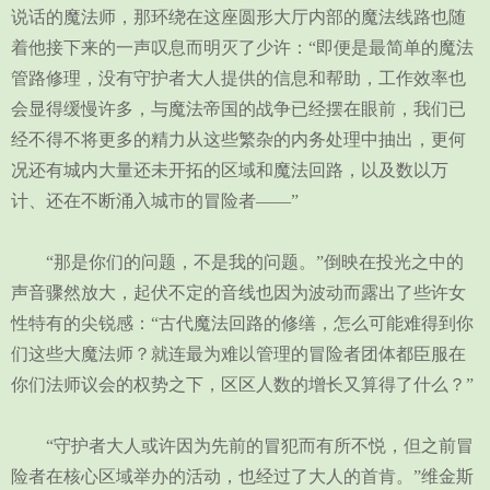
说话的魔法师，那环绕在这座圆形大厅内部的魔法线路也随
着他接下来的一声叹息而明灭了少许：“即便是最简单的魔法
管路修理，没有守护者大人提供的信息和帮助，工作效率也
会显得缓慢许多，与魔法帝国的战争已经摆在眼前，我们已
经不得不将更多的精力从这些繁杂的内务处理中抽出，更何
况还有城内大量还未开拓的区域和魔法回路，以及数以万
计、还在不断涌入城市的冒险者——”
“那是你们的问题，不是我的问题。”倒映在投光之中的
声音骤然放大，起伏不定的音线也因为波动而露出了些许女
性特有的尖锐感：“古代魔法回路的修缮，怎么可能难得到你
们这些大魔法师？就连最为难以管理的冒险者团体都臣服在
你们法师议会的权势之下，区区人数的增长又算得了什么？”
“守护者大人或许因为先前的冒犯而有所不悦，但之前冒
险者在核心区域举办的活动，也经过了大人的首肯。”维金斯