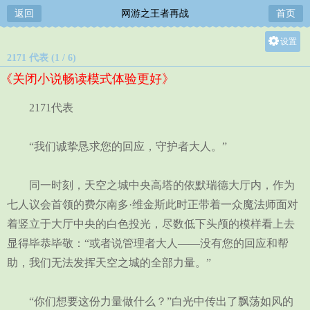
返回
网游之王者再战
首页
设置
2171 代表 (1 / 6)
关灯
《关闭小说畅读模式体验更好》
大
中
2171代表
小
“我们诚挚恳求您的回应，守护者大人。”
同一时刻，天空之城中央高塔的依默瑞德大厅内，作为
七人议会首领的费尔南多·维金斯此时正带着一众魔法师面对
着竖立于大厅中央的白色投光，尽数低下头颅的模样看上去
显得毕恭毕敬：“或者说管理者大人——没有您的回应和帮
助，我们无法发挥天空之城的全部力量。”
“你们想要这份力量做什么？”白光中传出了飘荡如风的