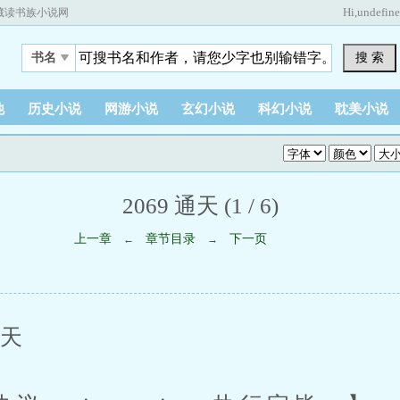
Hi,
undefin
藏读书族小说网
搜 索
书名
他
历史小说
网游小说
玄幻小说
科幻小说
耽美小说
2069 通天 (1 / 6)
上一章
章节目录
下一页
←
→
天