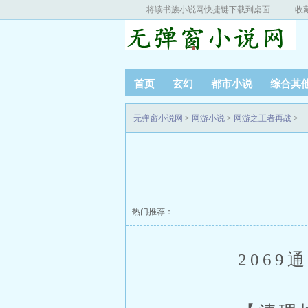
将读书族小说网快捷键下载到桌面
收
首页
玄幻
都市小说
综合其
无弹窗小说网
>
网游小说
>
网游之王者再战
>
热门推荐：
2069通