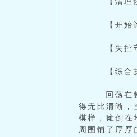
【清理协议：
【开始评估
【失控守卫
【综合执行
回荡在整个
得无比清晰，
模样，瘫倒在
周围铺了厚厚