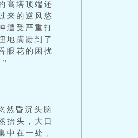
的高塔顶端还
过来的逆风悠
神遭受严重打
扭地蹒跚到了
昏眼花的困扰
”
】
悠然昏沉头脑
然抬头，大口
集中在一处，