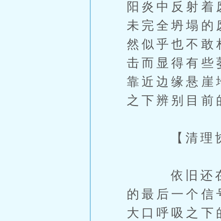
阳炎中反射着
未完全坍塌的
然似乎也不敢
击而显得有些
靠近边缘悬崖
之下辨别目前
【清理协议s
依旧还在播
的最后一个信
大口呼吸之下