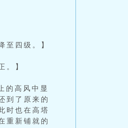
降至四级。】
正。】
止的高风中显
还到了原来的
此时也在高塔
在重新铺就的