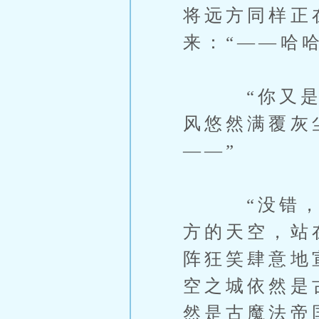
将远方同样正
来：“——哈
“你又是怎
风悠然满覆灰
——”
“没错，我
方的天空，站
阵狂笑肆意地
空之城依然是
然是古魔法帝