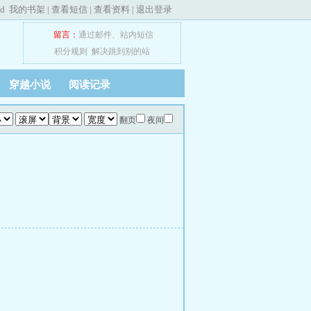
ed
我的书架
|
查看短信
|
查看资料
|
退出登录
留言：
通过邮件
、
站内短信
积分规则
解决跳到别的站
穿越小说
阅读记录
翻页
夜间