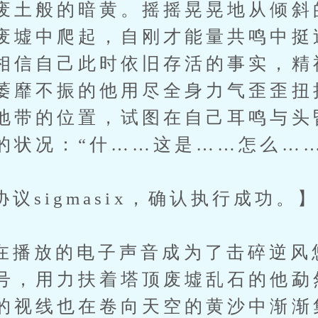
废土般的暗黄。摇摇晃晃地从倾斜
废墟中爬起，自刚才能量共鸣中挺
相信自己此时依旧存活的事实，精
萎靡不振的他用尽全身力气歪歪扭
地带的位置，试图在自己耳鸣与头
的状况：“什……这是……怎么……
igmasix，确认执行成功。
放的电子声音成为了击碎逆风
号，用力扶着塔顶废墟乱石的他勐
的视线也在卷向天空的黄沙中渐渐