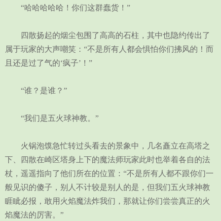
“哈哈哈哈哈！你们这群蠢货！”
四散扬起的烟尘包围了高高的石柱，其中也隐约传出了
属于玩家的大声嘲笑：“不是所有人都会惧怕你们拂风的！而
且还是过了气的‘疯子’！”
“谁？是谁？”
“我们是五火球神教。”
火锅泡馍急忙转过头看去的景象中，几名矗立在高塔之
下、四散在崎区塔身上下的魔法师玩家此时也举着各自的法
杖，遥遥指向了他们所在的位置：“不是所有人都不跟你们一
般见识的傻子，别人不计较是别人的是，但我们五火球神教
睚眦必报，敢用火焰魔法炸我们，那就让你们尝尝真正的火
焰魔法的厉害。”