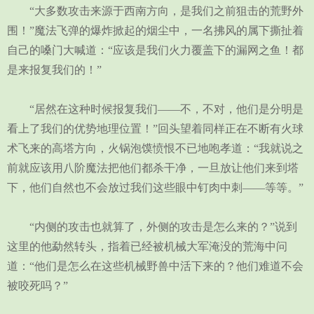
“大多数攻击来源于西南方向，是我们之前狙击的荒野外
围！”魔法飞弹的爆炸掀起的烟尘中，一名拂风的属下撕扯着
自己的嗓门大喊道：“应该是我们火力覆盖下的漏网之鱼！都
是来报复我们的！”
“居然在这种时候报复我们——不，不对，他们是分明是
看上了我们的优势地理位置！”回头望着同样正在不断有火球
术飞来的高塔方向，火锅泡馍愤恨不已地咆孝道：“我就说之
前就应该用八阶魔法把他们都杀干净，一旦放让他们来到塔
下，他们自然也不会放过我们这些眼中钉肉中刺——等等。”
“内侧的攻击也就算了，外侧的攻击是怎么来的？”说到
这里的他勐然转头，指着已经被机械大军淹没的荒海中问
道：“他们是怎么在这些机械野兽中活下来的？他们难道不会
被咬死吗？”