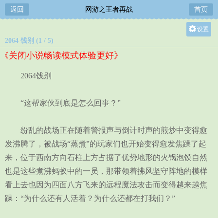
返回
网游之王者再战
首页
设置
2064 饯别 (1 / 5)
关灯
《关闭小说畅读模式体验更好》
大
中
2064饯别
小
“这帮家伙到底是怎么回事？”
纷乱的战场正在随着警报声与倒计时声的煎炒中变得愈
发沸腾了，被战场“蒸煮”的玩家们也开始变得愈发焦躁了起
来，位于西南方向石柱上方占据了优势地形的火锅泡馍自然
也是这些煮沸蚂蚁中的一员，那带领着拂风坚守阵地的模样
看上去也因为四面八方飞来的远程魔法攻击而变得越来越焦
躁：“为什么还有人活着？为什么还都在打我们？”