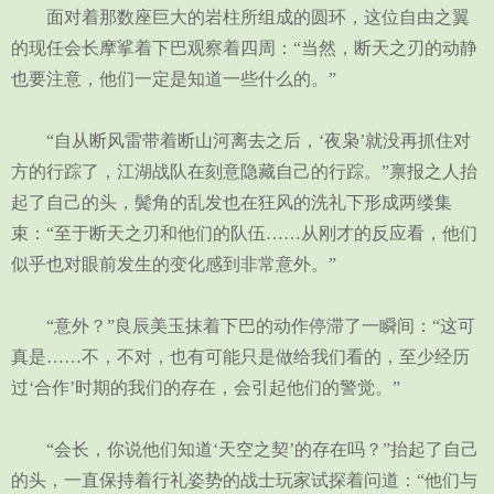
面对着那数座巨大的岩柱所组成的圆环，这位自由之翼
的现任会长摩挲着下巴观察着四周：“当然，断天之刃的动静
也要注意，他们一定是知道一些什么的。”
“自从断风雷带着断山河离去之后，‘夜枭’就没再抓住对
方的行踪了，江湖战队在刻意隐藏自己的行踪。”禀报之人抬
起了自己的头，鬓角的乱发也在狂风的洗礼下形成两缕集
束：“至于断天之刃和他们的队伍……从刚才的反应看，他们
似乎也对眼前发生的变化感到非常意外。”
“意外？”良辰美玉抹着下巴的动作停滞了一瞬间：“这可
真是……不，不对，也有可能只是做给我们看的，至少经历
过‘合作’时期的我们的存在，会引起他们的警觉。”
“会长，你说他们知道‘天空之契’的存在吗？”抬起了自己
的头，一直保持着行礼姿势的战士玩家试探着问道：“他们与