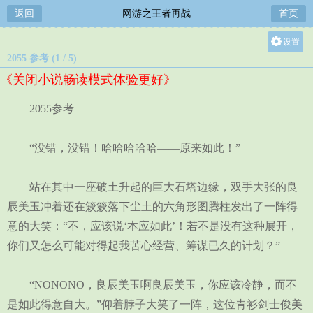
返回
网游之王者再战
首页
设置
2055 参考 (1 / 5)
关灯
《关闭小说畅读模式体验更好》
大
中
2055参考
小
“没错，没错！哈哈哈哈哈——原来如此！”
站在其中一座破土升起的巨大石塔边缘，双手大张的良
辰美玉冲着还在簌簌落下尘土的六角形图腾柱发出了一阵得
意的大笑：“不，应该说‘本应如此’！若不是没有这种展开，
你们又怎么可能对得起我苦心经营、筹谋已久的计划？”
“NONONO，良辰美玉啊良辰美玉，你应该冷静，而不
是如此得意自大。”仰着脖子大笑了一阵，这位青衫剑士俊美