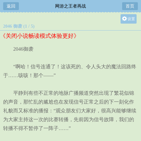
返回
网游之王者再战
首页
设置
2046 御袭 (1 / 5)
关灯
《关闭小说畅读模式体验更好》
大
中
2046御袭
小
“啊哈！信号连通了！这该死的、令人头大的魔法回路终
于……咳咳！那个——”
平静到有些不正常的地脉广播频道突然出现了繁花似锦
的声音，那忙乱的尴尬也在发现信号正常之后的下一刻化作
礼貌而又标准的播报：“观众朋友们大家好，很高兴能够继续
为大家主持这一次的比赛转播，先前因为信号故障，我们的
转播不得不暂停了一阵子……”