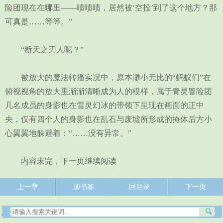
险团现在在哪里——啧啧啧，居然被‘空投’到了这个地方？那
可真是……等等。”
“断天之刃人呢？”
被放大的魔法转播实况中，原本渺小无比的“蚂蚁们”在
俯视视角的放大里渐渐清晰成为人的模样，属于青灵冒险团
几名成员的身影也在雪灵幻冰的带领下呈现在画面的正中
央，仅有四个人的身影也在乱石与废墟所形成的掩体后方小
心翼翼地躲避着：“……没有异常。”
内容未完，下一页继续阅读
上一章
加书签
回目录
下一页