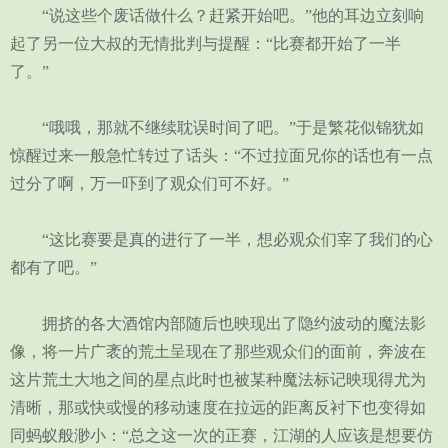
“说这些个废话做什么？赶紧开始吧。”他的耳边立刻响
起了另一位大叔的无情批判与提醒：“比赛都开始了一半
了。”
“哦哦，那就不继续耽误时间了吧。”于是繁花似锦犹如
惊醒过来一般急忙转过了话头：“不过拉面兄你的话也有一点
过分了啊，万一吓到了观众们可不好。”
“这比赛要是真的进行了一半，想必观众们宰了我们的心
都有了吧。”
拥挤的各大酒馆内部随后也映现出了隐约波动的魔法影
像，将一片广袤的荒土呈现在了那些观众们的面前，奔波在
这片荒土大地之间的星点此时也被某种魔法标记映现得尤为
清晰，那或快或慢的移动速度在拉远的距离反衬下也变得如
同蚂蚁般渺小：“总之这一次的正赛，江湖的人应该是想要仿