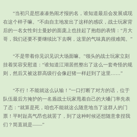
“当初只是想凑凑热闹才报的名，谁知道最后会发展成现
在这个样子嘛。”不由自主地发出了这样的感叹，战士玩家背
后的一名女性剑士曼妙的面庞上也挂起了抱怨的表情：“月大
哥，我们还要不要继续比下去啊，这里的气味真的很难闻。”
“不是带着你见识见识大场面嘛。”领头的战士玩家立刻
挂着笑容安慰道：“谁知道江湖居然整出了这么一套奇怪的规
则，然后又被这群高级行会像赶猪一样赶到了这里……”
“不行！不能就这么认输！”一口打断了对方的话，位于
队伍最后方掩护的一名盾战士玩家甩着自己的大嗓门率先表
了态：“就算是死，咱也不能就这么随意地当了这群人的门
票！平时趾高气昂也就罢了，到了这种时候还想随意拿捏我
们？简直就是——”