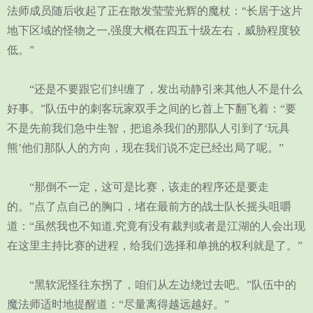
法师成员随后收起了正在散发莹莹光辉的魔杖：“长居于这片
地下区域的怪物之一,强度大概在四五十级左右，威胁程度较
低。”
“还是不要跟它们纠缠了，发出动静引来其他人不是什么
好事。”队伍中的刺客玩家双手之间的匕首上下翻飞着：“要
不是先前我们急中生智，把追杀我们的那队人引到了‘玩具
熊’他们那队人的方向，现在我们说不定已经出局了呢。”
“那倒不一定，这可是比赛，该走的程序还是要走
的。”点了点自己的胸口，堵在最前方的战士队长摇头咀嚼
道：“虽然我也不知道,究竟有没有裁判或者是江湖的人会出现
在这里主持比赛的进程，给我们选择和单挑的权利就是了。”
“黑软泥怪往东拐了，咱们从左边绕过去吧。”队伍中的
魔法师适时地提醒道：“尽量离得越远越好。”