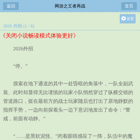
返回
网游之王者再战
首页
设置
2026 外招 (1 / 6)
关灯
《关闭小说畅读模式体验更好》
大
中
2026外招
小
“停。”
摸索在地下通道的其中一处昏暗的角落中，一队全副武
装、此时却显得无比谨慎的玩家小队悄然穿过了纵横交错的
管道路口，挺在最前方的战士玩家随后也打出了原地静默的
指挥手势，一边向前探着头一边下意识地发出了命令：“警
戒，前面有动静。”
“……是黑软泥怪。”闭着眼睛感应了一阵，队伍中的魔