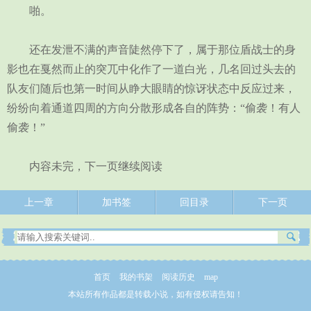
啪。
还在发泄不满的声音陡然停下了，属于那位盾战士的身
影也在戛然而止的突兀中化作了一道白光，几名回过头去的
队友们随后也第一时间从睁大眼睛的惊讶状态中反应过来，
纷纷向着通道四周的方向分散形成各自的阵势：“偷袭！有人
偷袭！”
内容未完，下一页继续阅读
上一章
加书签
回目录
下一页
首页
我的书架
阅读历史
map
本站所有作品都是转载小说，如有侵权请告知！