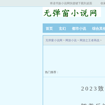
将读书族小说网快捷键下载到桌面
收
首页
玄幻
都市小说
综合其
无弹窗小说网
>
网游小说
>
网游之王者再战
>
热门推荐：
2023致