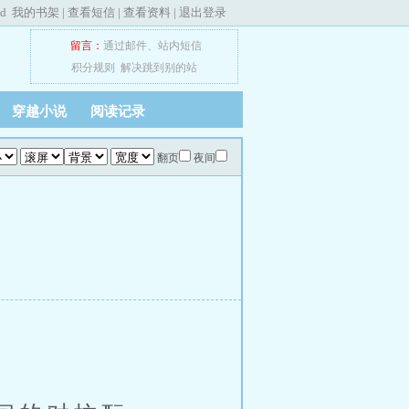
ed
我的书架
|
查看短信
|
查看资料
|
退出登录
留言：
通过邮件
、
站内短信
积分规则
解决跳到别的站
穿越小说
阅读记录
翻页
夜间