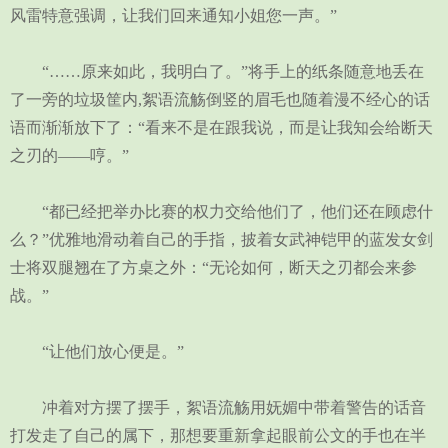
风雷特意强调，让我们回来通知小姐您一声。”
“……原来如此，我明白了。”将手上的纸条随意地丢在
了一旁的垃圾筐内,絮语流觞倒竖的眉毛也随着漫不经心的话
语而渐渐放下了：“看来不是在跟我说，而是让我知会给断天
之刃的——哼。”
“都已经把举办比赛的权力交给他们了，他们还在顾虑什
么？”优雅地滑动着自己的手指，披着女武神铠甲的蓝发女剑
士将双腿翘在了方桌之外：“无论如何，断天之刃都会来参
战。”
“让他们放心便是。”
冲着对方摆了摆手，絮语流觞用妩媚中带着警告的话音
打发走了自己的属下，那想要重新拿起眼前公文的手也在半