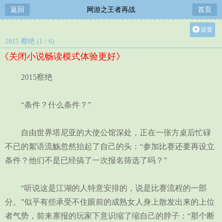
返回
网游之王者再战
首页
设置
2015 察绝 (1 / 6)
关灯
《关闭小说畅读模式体验更好》
大
中
2015察绝
小
“条件？什么条件？”
自由世界塔尼亚的大使公馆深处，正在一张方桌后忙碌
不已的絮语流觞忽然抬起了自己的头：“参加比赛还要再设立
条件？他们不是已经搞了一次报名筛选了吗？”
“听说这是江湖的人特意安排的，说是比赛流程的一部
分。”似乎有些承受不住眼前的成熟女人身上散发出来的上位
者气势，前来禀报的玩家下意识缩了缩自己的脖子：“那个断