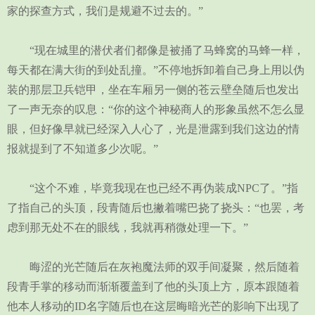
家的探查方式，我们是规避不过去的。”
“现在城里的潜伏者们都像是被捅了马蜂窝的马蜂一样，
每天都在满大街的到处乱撞。”不停地拆卸着自己身上用以伪
装的那层卫兵铠甲，坐在车厢另一侧的苍云壁垒随后也发出
了一声无奈的叹息：“你的这个神秘商人的形象虽然不怎么显
眼，但好像早就已经深入人心了，光是泄露到我们这边的情
报就提到了不知道多少次呢。”
“这个不难，毕竟我现在也已经不再伪装成NPC了。”指
了指自己的头顶，段青随后也撇着嘴巴挠了挠头：“也罢，考
虑到那无处不在的眼线，我就再稍微处理一下。”
晦涩的光芒随后在灰袍魔法师的双手间凝聚，然后随着
段青手掌的移动而渐渐覆盖到了他的头顶上方，原本跟随着
他本人移动的ID名字随后也在这层晦暗光芒的影响下出现了