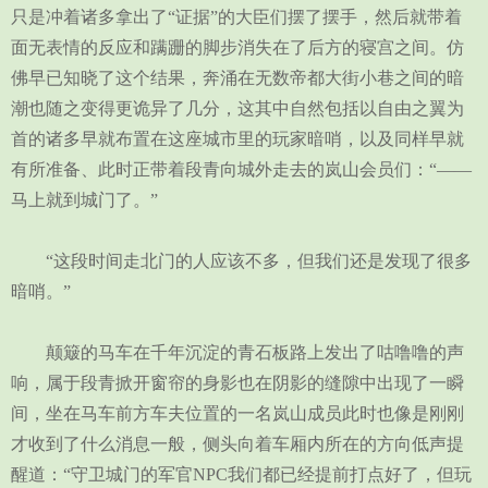
只是冲着诸多拿出了“证据”的大臣们摆了摆手，然后就带着
面无表情的反应和蹒跚的脚步消失在了后方的寝宫之间。仿
佛早已知晓了这个结果，奔涌在无数帝都大街小巷之间的暗
潮也随之变得更诡异了几分，这其中自然包括以自由之翼为
首的诸多早就布置在这座城市里的玩家暗哨，以及同样早就
有所准备、此时正带着段青向城外走去的岚山会员们：“——
马上就到城门了。”
“这段时间走北门的人应该不多，但我们还是发现了很多
暗哨。”
颠簸的马车在千年沉淀的青石板路上发出了咕噜噜的声
响，属于段青掀开窗帘的身影也在阴影的缝隙中出现了一瞬
间，坐在马车前方车夫位置的一名岚山成员此时也像是刚刚
才收到了什么消息一般，侧头向着车厢内所在的方向低声提
醒道：“守卫城门的军官NPC我们都已经提前打点好了，但玩