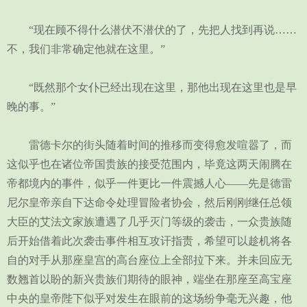
“现在顾不得什么潜伏不潜伏的了，先把人找到再说……
不，我们非常确定他就在这里。”
“既然那个女仆已经出现在这里，那他出现在这里也是早
晚的事。”
雷德卡尔的街头随着时间的推移而变得愈发喧嚣了，而
这似乎也在诸位帝国贵族的接受范围内，毕竟这两天闹腾在
帝都境内的事件，似乎一件更比一件震撼人心——先是德雷
尼尔皇帝亲自下达命令处理冒险者协会，然后刚刚继任总领
大臣的艾法文家族遭遇了几乎灭门等级的袭击，一众贵族随
后开始借着此次袭击事件相互攻讦指责，希望可以趁机将各
自的对手从那座皇宫的高台座位上全部拉下来。并未回应无
数翘首以盼的新兴贵族们期待的眼神，端坐在那座至高宝座
中央的皇帝陛下似乎对发生在眼前的这场纷争毫无兴趣，他