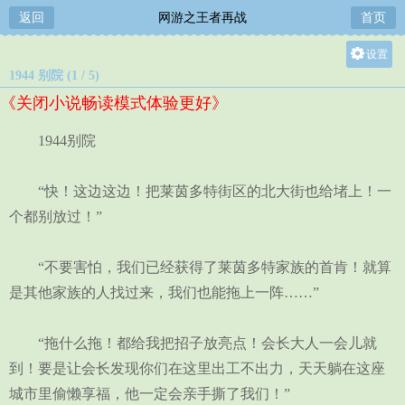
返回
网游之王者再战
首页
设置
1944 别院 (1 / 5)
关灯
《关闭小说畅读模式体验更好》
大
中
1944别院
小
“快！这边这边！把莱茵多特街区的北大街也给堵上！一
个都别放过！”
“不要害怕，我们已经获得了莱茵多特家族的首肯！就算
是其他家族的人找过来，我们也能拖上一阵……”
“拖什么拖！都给我把招子放亮点！会长大人一会儿就
到！要是让会长发现你们在这里出工不出力，天天躺在这座
城市里偷懒享福，他一定会亲手撕了我们！”