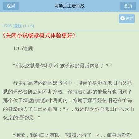
返回
网游之王者再战
首页
设置
1705 追舰 (1 / 6)
关灯
《关闭小说畅读模式体验更好》
大
中
1705追舰
小
“所以这就是你和那个族长谈的最后内容了？”
行走在高塔内部的黑暗当中，段青的身影在老旧而又熟
悉的环形台阶之间不断穿梭，保持着沉默的他最终也回到了
那个位于墙壁内的狭小房间内，将属于娜希娅依旧还在忙碌
的身影纳入了自己的眼帘：“呵，我还以为你会搬出什么大而
化之的理论呢。”
“抱歉，我的口才有限。”微微地行了一礼，俯身后渐渐