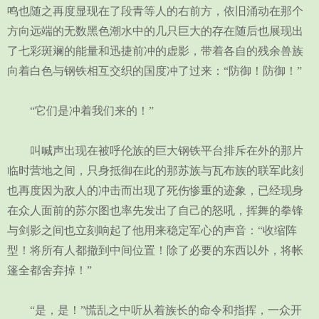
鸣也随之再度显现在了段青等人的右前方，依旧涌动在那个
方向远端的无数黑色潮水中的几只巨大的存在随后也展现出
了七彩斑斓的能量和迅捷前冲的虚影，带着各自的残余兽族
向着白色与钢铁相互交织的国度冲了过来：“防御！防御！”
“它们是冲着我们来的！”
叫喊声出现在被呼伦族的巨大钢铁平台排斥在外的那片
临时营地之间，只身抵御在此的那苏族与瓦布族的联军此刻
也再度因为敌人的冲击而出现了死伤惨重的迹象，已经现身
在众人面前的苏尔图也率先发出了自己的怒吼，挥舞的拳锋
与剑影之间也立刻响起了他用来稳定军心的声音：“收缩阵
型！将所有人都撤到中间位置！除了必要的东西以外，将帐
篷全都舍弃掉！”
“是，是！”慌乱之中听从着族长的命令和指挥，一众开