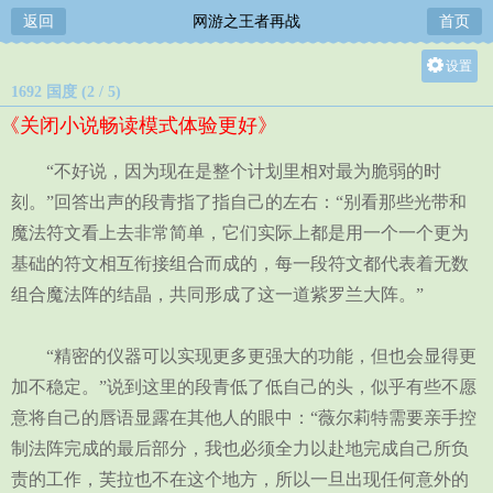
返回
网游之王者再战
首页
设置
1692 国度 (2 / 5)
关灯
《关闭小说畅读模式体验更好》
大
中
“不好说，因为现在是整个计划里相对最为脆弱的时
小
刻。”回答出声的段青指了指自己的左右：“别看那些光带和
魔法符文看上去非常简单，它们实际上都是用一个一个更为
基础的符文相互衔接组合而成的，每一段符文都代表着无数
组合魔法阵的结晶，共同形成了这一道紫罗兰大阵。”
“精密的仪器可以实现更多更强大的功能，但也会显得更
加不稳定。”说到这里的段青低了低自己的头，似乎有些不愿
意将自己的唇语显露在其他人的眼中：“薇尔莉特需要亲手控
制法阵完成的最后部分，我也必须全力以赴地完成自己所负
责的工作，芙拉也不在这个地方，所以一旦出现任何意外的