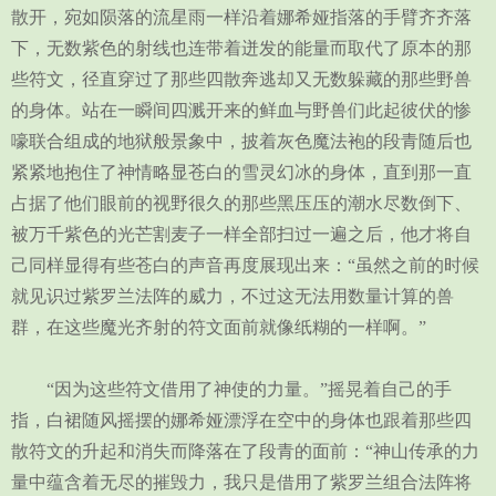
散开，宛如陨落的流星雨一样沿着娜希娅指落的手臂齐齐落
下，无数紫色的射线也连带着迸发的能量而取代了原本的那
些符文，径直穿过了那些四散奔逃却又无数躲藏的那些野兽
的身体。站在一瞬间四溅开来的鲜血与野兽们此起彼伏的惨
嚎联合组成的地狱般景象中，披着灰色魔法袍的段青随后也
紧紧地抱住了神情略显苍白的雪灵幻冰的身体，直到那一直
占据了他们眼前的视野很久的那些黑压压的潮水尽数倒下、
被万千紫色的光芒割麦子一样全部扫过一遍之后，他才将自
己同样显得有些苍白的声音再度展现出来：“虽然之前的时候
就见识过紫罗兰法阵的威力，不过这无法用数量计算的兽
群，在这些魔光齐射的符文面前就像纸糊的一样啊。”
“因为这些符文借用了神使的力量。”摇晃着自己的手
指，白裙随风摇摆的娜希娅漂浮在空中的身体也跟着那些四
散符文的升起和消失而降落在了段青的面前：“神山传承的力
量中蕴含着无尽的摧毁力，我只是借用了紫罗兰组合法阵将