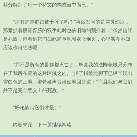
其分解到了每一个符文的构成当中而已。”
“所有的兽群都被干掉了吗？”再度发问的是雪灵幻冰，
那紧抓着段青臂膀的双手此时也依旧隐约颤抖着：“虽然曾经
是死敌，但看到它们如此简单地就灰飞烟灭，心里实在不知
应该作何想法呢。”
“并不是所有的兽群都灭亡了，毕竟我的法阵领域只分布
在了我所布置的这片区域之内。”指了指彼此脚下已经呈现出
雪白色的土地，娜希娅声音淡然地回答道：“而且我们与它们
并不是完全意义上的死敌。”
“呼伦族与它们才是。”
内容未完，下一页继续阅读