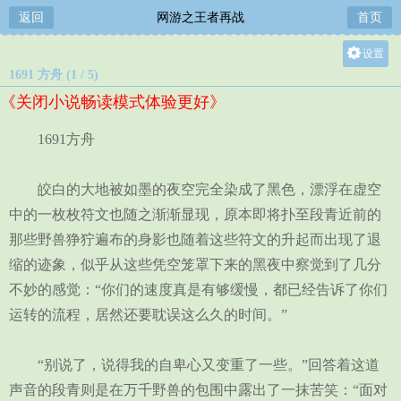
返回
网游之王者再战
首页
设置
1691 方舟 (1 / 5)
关灯
《关闭小说畅读模式体验更好》
大
中
1691方舟
小
皎白的大地被如墨的夜空完全染成了黑色，漂浮在虚空
中的一枚枚符文也随之渐渐显现，原本即将扑至段青近前的
那些野兽狰狞遍布的身影也随着这些符文的升起而出现了退
缩的迹象，似乎从这些凭空笼罩下来的黑夜中察觉到了几分
不妙的感觉：“你们的速度真是有够缓慢，都已经告诉了你们
运转的流程，居然还要耽误这么久的时间。”
“别说了，说得我的自卑心又变重了一些。”回答着这道
声音的段青则是在万千野兽的包围中露出了一抹苦笑：“面对