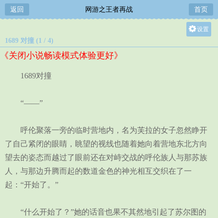
返回
网游之王者再战
首页
设置
1689 对撞 (1 / 4)
关灯
《关闭小说畅读模式体验更好》
大
中
1689对撞
小
“——”
呼伦聚落一旁的临时营地内，名为芙拉的女子忽然睁开
了自己紧闭的眼睛，眺望的视线也随着她向着营地东北方向
望去的姿态而越过了眼前还在对峙交战的呼伦族人与那苏族
人，与那边升腾而起的数道金色的神光相互交织在了一
起：“开始了。”
“什么开始了？”她的话音也果不其然地引起了苏尔图的