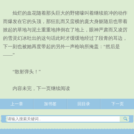
灿烂的血花随着那头巨大的野猪嚎叫着继续前冲的动作
而爆发在它的头顶，那狂乱而又蛮横的庞大身躯随后也带着
掀起的草地与泥土重重地摔倒在了地上，眼神严肃而又凌厉
的雪灵幻冰吐出的这句话此时才缓缓地经过了段青的耳边，
下一刻也被她再度带起的另外一声枪响所掩盖：“然后是
——”
“散射弹头！”
内容未完，下一页继续阅读
上一章
加书签
回目录
下一页