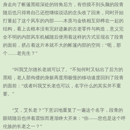
身走向了帐篷黑暗深处的转角后方，有些摸不到头脑的段青
随后也只得将自己还想继续说话的念头收了回来，同时开始
打量起了这个风车的内部——木质与金铁相互卯榫在一起的
结构，看上去根本没有完好迹象的古老零件与构造，意义完
全不明的内部风车机械随后便用着这样的方式呈现在了段青
的面前，挤占着这片本就不大的帐篷内部的空间：“呃，那
个……老先生？”
“叫我艾尔德长老就可以了。”不知何时又钻出了后方的
黑暗，老人那佝偻的身躯再度用极慢的移动速度回到了段青
的面前：“或者叫我艾长老也可以，名字什么的其实并不重
要。”
“艾，艾长老？”下意识地重复了一遍这个名字，段青的
眼睛随后也伴着震惊而逐渐睁大开来：“你——您也是这个呼
伦族的长老之一？”