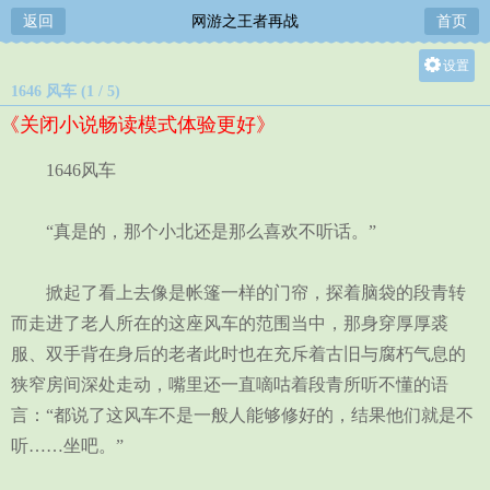
返回
网游之王者再战
首页
设置
1646 风车 (1 / 5)
关灯
《关闭小说畅读模式体验更好》
大
中
1646风车
小
“真是的，那个小北还是那么喜欢不听话。”
掀起了看上去像是帐篷一样的门帘，探着脑袋的段青转
而走进了老人所在的这座风车的范围当中，那身穿厚厚裘
服、双手背在身后的老者此时也在充斥着古旧与腐朽气息的
狭窄房间深处走动，嘴里还一直嘀咕着段青所听不懂的语
言：“都说了这风车不是一般人能够修好的，结果他们就是不
听……坐吧。”