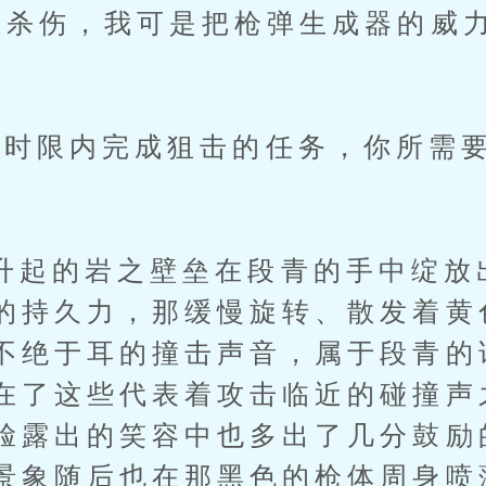
证杀伤，我可是把枪弹生成器的威
限内完成狙击的任务，你所需要
的岩之壁垒在段青的手中绽放
的持久力，那缓慢旋转、散发着黄
不绝于耳的撞击声音，属于段青的
在了这些代表着攻击临近的碰撞声
脸露出的笑容中也多出了几分鼓励
景象随后也在那黑色的枪体周身喷