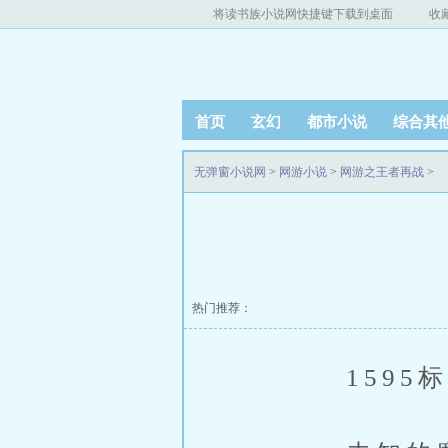
将读书族小说网快捷键下载到桌面
收
首页
玄幻
都市小说
综合其
无弹窗小说网
>
网游小说
>
网游之王者再战
>
热门推荐：
1595标