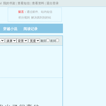
ed
我的书架
|
查看短信
|
查看资料
|
退出登录
留言：
通过邮件
、
站内短信
积分规则
解决跳到别的站
穿越小说
阅读记录
翻页
夜间