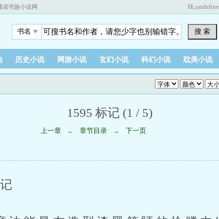
Hi,
undefin
藏读书族小说网
搜 索
书名
他
历史小说
网游小说
玄幻小说
科幻小说
耽美小说
1595 标记 (1 / 5)
上一章
章节目录
下一页
←
→
记