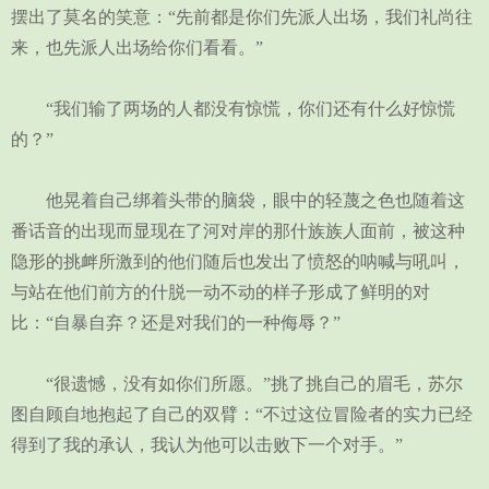
摆出了莫名的笑意：“先前都是你们先派人出场，我们礼尚往
来，也先派人出场给你们看看。”
“我们输了两场的人都没有惊慌，你们还有什么好惊慌
的？”
他晃着自己绑着头带的脑袋，眼中的轻蔑之色也随着这
番话音的出现而显现在了河对岸的那什族族人面前，被这种
隐形的挑衅所激到的他们随后也发出了愤怒的呐喊与吼叫，
与站在他们前方的什脱一动不动的样子形成了鲜明的对
比：“自暴自弃？还是对我们的一种侮辱？”
“很遗憾，没有如你们所愿。”挑了挑自己的眉毛，苏尔
图自顾自地抱起了自己的双臂：“不过这位冒险者的实力已经
得到了我的承认，我认为他可以击败下一个对手。”