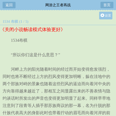
返回
网游之王者再战
首页
设置
1534 布棋 (1 / 5)
关灯
《关闭小说畅读模式体验更好》
大
中
1534布棋
小
“所以你们这是什么意思？”
河畔上方的阳光随着时间的经过而开始变得愈发强烈，
同时也将不断经过上方的烈风变得更加明晰，躲在洼地中的
两个部族对峙的景象也随着这些烈风的逼迫而向着河中央的
方向靠得越来越近了，那相互之间显露出来的不善表情与隐
约谈话时所发出的声音也变得更加明显了起来。同样早早地
注意到了段青等人插手那苏族商议的那一幕，名为什脱的那
什族代表高大的身影此时也带着拧动的眉毛而向着河岸的前