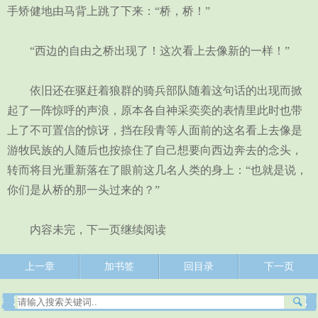
手矫健地由马背上跳了下来：“桥，桥！”
“西边的自由之桥出现了！这次看上去像新的一样！”
依旧还在驱赶着狼群的骑兵部队随着这句话的出现而掀
起了一阵惊呼的声浪，原本各自神采奕奕的表情里此时也带
上了不可置信的惊讶，挡在段青等人面前的这名看上去像是
游牧民族的人随后也按捺住了自己想要向西边奔去的念头，
转而将目光重新落在了眼前这几名人类的身上：“也就是说，
你们是从桥的那一头过来的？”
内容未完，下一页继续阅读
上一章
加书签
回目录
下一页