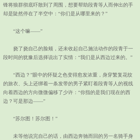
锋将狼群彻底吓散到了周围，想要帮助段青等人而伸出的手
却是陡然停在了半空中：“你们是从哪里来的？”
“这个嘛——”
挠了挠自己的脸颊，还未收起自己施法动作的段青于一
段时间的犹豫后选择说出了实情：“我们是从西边过来的。”
“西边？”眼中的怀疑之色变得愈发浓重，身穿繁复花纹
的旅衣、头上还绑着一条发带的男子紧盯着段青等人的视线
向着西边的方向微微偏移了少许：“你指的是我们现在的西
边？可是那边——”
“苏尔图！苏尔图！”
未等他说完自己的话，由西边奔驰而回的另一名骑手身