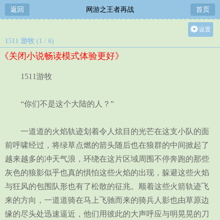
返回
网游之王者再战
首页
设置
1511 游牧 (1 / 6)
关灯
《关闭小说畅读模式体验更好》
大
中
1511游牧
小
“你们不是这个大陆的人？”
一道道的火焰轨迹划着令人炫目的光芒在这支小队的面
前呼啸经过，将绿草点燃的箭头随后也在狼群的中间掀起了
越来越多的冲天气浪，环绕在这片区域周围不停奔跑的那些
灰色的狼影似乎也真的惧怕这些火焰的出现，躲避这些火焰
与狂风的包围队形也有了松散的征兆。顺着这些火箭轨迹飞
来的方向，一道道骑在马上飞驰而来的骑兵人影也由草原边
缘的尽头处迅速逼近，他们用彼此的大声呼应与明晃晃的刀