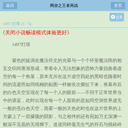
返回
网游之王者再战
首页
设置
1497 灯塔 (1 / 5)
关灯
《关闭小说畅读模式体验更好》
大
中
1497灯塔
小
紫色的旋涡在魔法符文的光晕与一个个环形魔法阵的相
互交织间逐渐形成，带着令人无法想象的恐怖力量扭曲着虚
空的每一个角落，原本充斥在这片虚空四处的黑暗也随着时
间的流逝而如同纸糊的贴图一样被依次撕扯下来，将幕布后
的白色天空呈现在了每一个人的眼前——不同于正常世界当
中的湛蓝，此时出现在每一个人面前的是如同空洞世界虚无
一般的苍白色天空，雨雾一般的天色此时也在这片世界的上
方蒙上了一层朦胧的阴影，与之相伴的还有宛如万丈深渊一
般深不见底的无垠脚下。道道同样毫无生气的符石与残砖碎