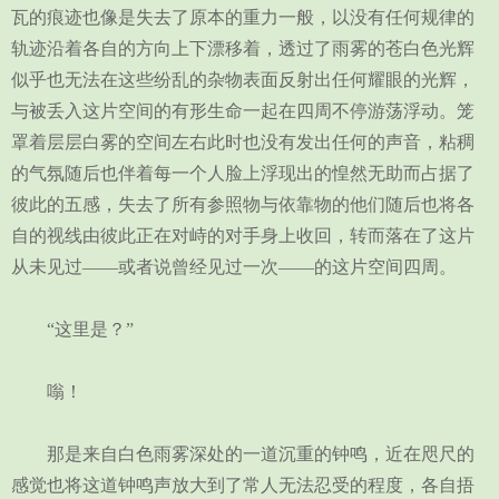
瓦的痕迹也像是失去了原本的重力一般，以没有任何规律的
轨迹沿着各自的方向上下漂移着，透过了雨雾的苍白色光辉
似乎也无法在这些纷乱的杂物表面反射出任何耀眼的光辉，
与被丢入这片空间的有形生命一起在四周不停游荡浮动。笼
罩着层层白雾的空间左右此时也没有发出任何的声音，粘稠
的气氛随后也伴着每一个人脸上浮现出的惶然无助而占据了
彼此的五感，失去了所有参照物与依靠物的他们随后也将各
自的视线由彼此正在对峙的对手身上收回，转而落在了这片
从未见过——或者说曾经见过一次——的这片空间四周。
“这里是？”
嗡！
那是来自白色雨雾深处的一道沉重的钟鸣，近在咫尺的
感觉也将这道钟鸣声放大到了常人无法忍受的程度，各自捂