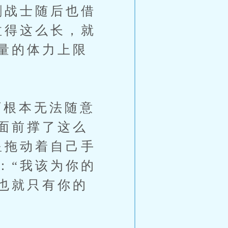
剑战士随后也借
拉得这么长，就
量的体力上限
根本无法随意
面前撑了这么
星拖动着自己手
：“我该为你的
也就只有你的