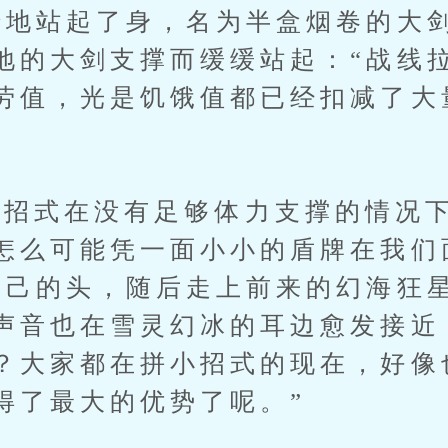
吁地站起了身，名为半盒烟卷的大
地的大剑支撑而缓缓站起：“战线
劳值，光是饥饿值都已经扣减了大
式在没有足够体力支撑的情况下
怎么可能凭一面小小的盾牌在我们
自己的头，随后走上前来的幻海狂
声音也在雪灵幻冰的耳边愈发接近
？大家都在拼小招式的现在，好像
得了最大的优势了呢。”