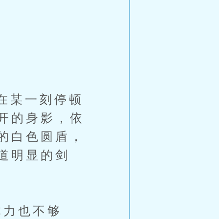
在某一刻停顿
开的身影，依
的白色圆盾，
道明显的剑
力也不够