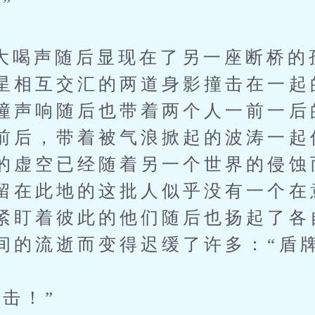
”
声随后显现在了另一座断桥的
星相互交汇的两道身影撞击在一起
撞声响随后也带着两个人一前一后
前后，带着被气浪掀起的波涛一起
的虚空已经随着另一个世界的侵蚀
留在此地的这批人似乎没有一个在
紧盯着彼此的他们随后也扬起了各
间的流逝而变得迟缓了许多：“盾牌
击！”