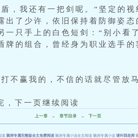
，我还有一把剑呢。”坚定的视
露出了少许，依旧保持着防御姿态
另一只手上的白色短剑：“别小看
盾牌的组合，曾经身为职业选手的
不赢我的，不信的话就尽管放马
下一页继续阅读
上一章
章节目录
下一页
←
→
阅读
脑洞专属完整版全文免费阅读
脑洞专属小说全文阅读
脑洞专属小说
请叫我老师