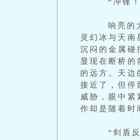
“冲锋！
响亮的大喝
灵幻冰与天南
沉闷的金属碰
显现在断桥的
的远方。天边
接近了，但停
威胁，眼中紧
作却是随着时
“剑盾反