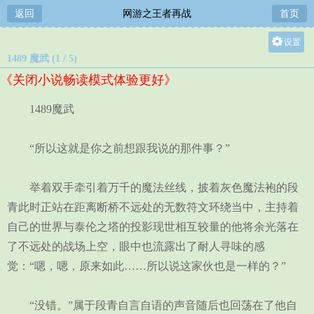
返回
网游之王者再战
首页
设置
1489 魔武 (1 / 5)
关灯
《关闭小说畅读模式体验更好》
大
中
1489魔武
小
“所以这就是你之前想跟我说的那件事？”
举着双手牵引着万千的魔法丝线，披着灰色魔法袍的段
青此时正站在距离断桥不远处的无数符文环绕当中，主持着
自己的世界与泰伦之塔的投影现世相互较量的他将余光落在
了不远处的战场上空，眼中也流露出了耐人寻味的感
觉：“嗯，嗯，原来如此……所以说这家伙也是一样的？”
“没错。”属于段青自言自语的声音随后也回荡在了他自