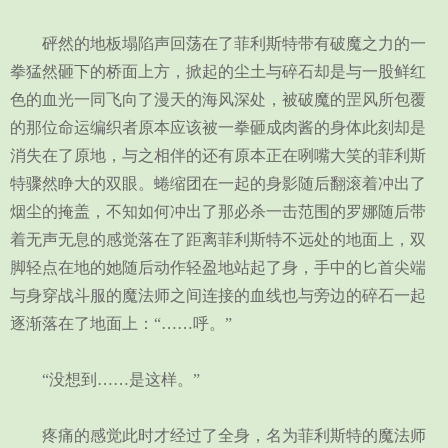
砰然的地板塌陷声回荡在了菲利斯特带有破魔之力的一
拳猛然砸下的桥面上方，掀起的尘土与碎石却是与一股鲜红
色的血光一同飞向了漫天的海风深处，被破魔的罡风所包覆
的那位命运编织者原本应该被一拳砸成肉酱的身体此刻却是
消失在了原地，与之相伴的还有原本正在咧嘴大笑的菲利斯
特骤然睁大的双眼。蜷缩团在一起的身影随后翻滚着冲出了
烟尘的掩盖，不知如何冲出了那必杀一击范围的罗娜随后带
着无声无息的感觉落在了距离菲利斯特不远处的地面上，双
脚轻点在地的她随后动作轻盈地站起了身，手中的匕首尖端
与身穿战斗服的魔法师之间连接的血线也与旁边的碎石一起
逐渐落在了地面上：“……呼。”
“没想到……是这样。”
疼痛的感觉此时才经过了全身，名为菲利斯特的魔法师