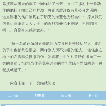
紧接着从漫天的烟尘中同样站了出来，收回了那向下一拳动
作的他扭了扭自己的脖颈，将距离脖颈仅有几公分之遥的一
道血淋淋的伤口展现在了明亮的海蓝色光线当中：“原来我们
的命运编织者大人，手上的近战功夫也不差呢，呵呵呵呵
呵……真是令人感到意外。”
“每一名命运编织者都是经历过各种各样经历的人，他们
的手中也都具备那么一两样别人所不知道的秘技。”轻轻点在
地上的左脚脚尖微微前伸，罗娜将手中的匕首转而撇向了一
旁的身前：“你就当作是我在过去的时间里练习而成的另一种
秘技就是了。”
内容未完，下一页继续阅读
上一章
加书签
回目录
下一页