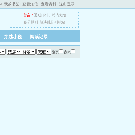
ed
我的书架
|
查看短信
|
查看资料
|
退出登录
留言：
通过邮件
、
站内短信
积分规则
解决跳到别的站
穿越小说
阅读记录
翻页
夜间