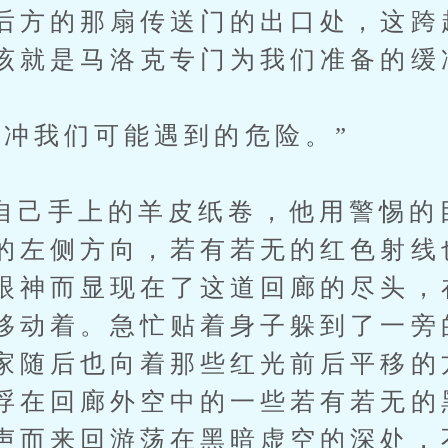
后方的那扇传送门的出口处，这跨
该就是马洛克专门为我们准备的缓
我们可能遇到的危险。”
手上的羊皮纸卷，他用警惕的
的左侧方向，若有若无的红色射线
眼神而显现在了这道回廊的尽头，
移动着。急忙贴着身子躲到了一旁
家随后也向着那些红光前后平移的
浮在回廊外空中的一些若有若无的
声而来回游荡在黑暗虚空的深处，