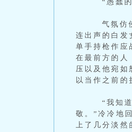
“愚蠢的冒
气氛仿佛随
连出声的白发
单手持枪作应
在最前方的人
压以及他宛如
以当作之前的
“我知道我
敬。”冷冷地
上了几分淡然