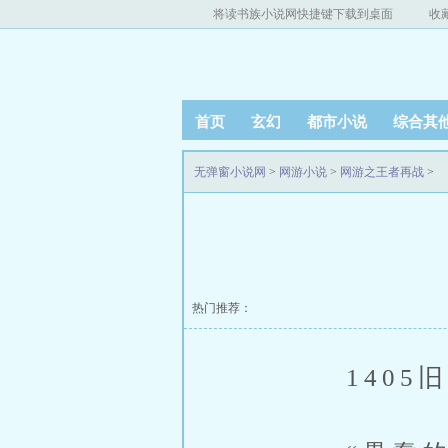
将读书族小说网快捷键下载到桌面
收
首页
玄幻
都市小说
综合其
无弹窗小说网
>
网游小说
>
网游之王者再战
>
热门推荐：
1405旧