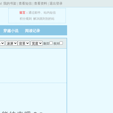
ed
我的书架
|
查看短信
|
查看资料
|
退出登录
留言：
通过邮件
、
站内短信
积分规则
解决跳到别的站
穿越小说
阅读记录
翻页
夜间