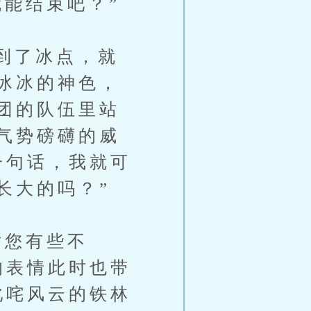
能结束吧？”
到了冰点，就
冰冰的神色，
团的队伍里站
气势磅礴的威
一句话，我就可
长大的吗？”
您有些不
的表情此时也带
叱咤风云的铁林