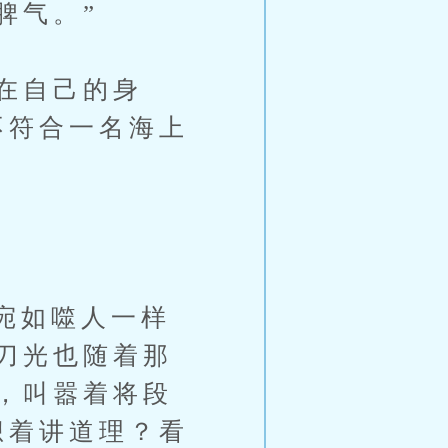
脾气。”
在自己的身
不符合一名海上
宛如噬人一样
刀光也随着那
，叫嚣着将段
想着讲道理？看