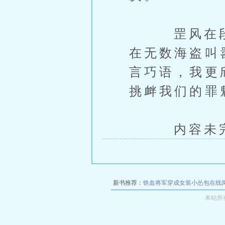
罡风在段青
在无数海盗叫
言巧语，我更
挑衅我们的罪
内容未完，
新书推荐：
铁血将军穿成女装小怂包在线
本站所