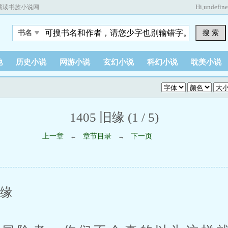
Hi,
undefin
藏读书族小说网
搜 索
书名
他
历史小说
网游小说
玄幻小说
科幻小说
耽美小说
1405 旧缘 (1 / 5)
上一章
章节目录
下一页
←
→
缘