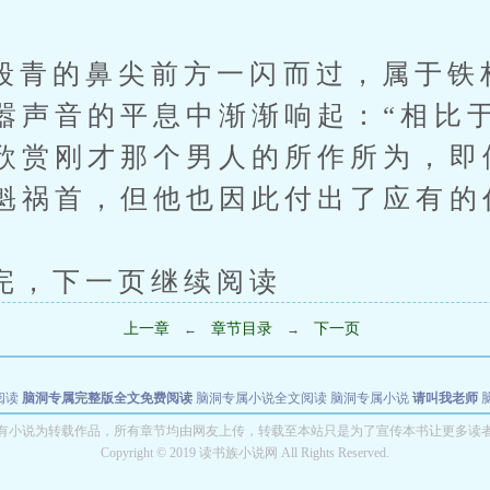
的鼻尖前方一闪而过，属于铁
嚣声音的平息中渐渐响起：“相比
欣赏刚才那个男人的所作所为，即
魁祸首，但他也因此付出了应有的
下一页继续阅读
上一章
章节目录
下一页
←
→
阅读
脑洞专属完整版全文免费阅读
脑洞专属小说全文阅读
脑洞专属小说
请叫我老师
世者
穿书第一天就结婚小说全文阅读
有小说为转载作品，所有章节均由网友上传，转载至本站只是为了宣传本书让更多读
Copyright © 2019 读书族小说网 All Rights Reserved.