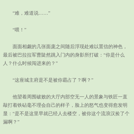
“难，难道说……”
“喂！”
面面相觑的几张面庞之间随后浮现处难以置信的神色，
最后被巴拉拉军曹陡然跳入门内的身影所打破：“你是什么
人？什么时候闯进来的？”
“这座城主府是不是被你霸占了？啊？”
他望着周围破败的大厅内部空无一人的景象与铁匠一直
敲打着铁砧毫不理会自己的样子，脸上的怒气也变得愈发明
显：“是不是这里早就已经人去楼空，被你这个流浪汉捡了个
漏啊？”