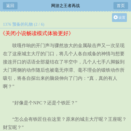
返回
网游之王者再战
首页
设置
1376 预备的礼物 (2 / 6)
关灯
《关闭小说畅读模式体验更好》
大
中
吱嘎作响的开门声与骤然放大的金属敲击声又一次呈现
小
在了这座城主大厅的门口，将几个人各自戒备的神情与想要
接连开口的话语全部凝结在了半空中，几个人七手八脚躲到
大门两侧的动作随后也被毫无停滞、毫不理会的锻铁动作所
吸引，将各自探出来的脑袋伸向了门内：“真，真的有人
啊？”
“好像是个NPC？还是个铁匠？”
“怎么会有铁匠住在这里？原来的城主大厅呢？王座呢？
财宝呢？”