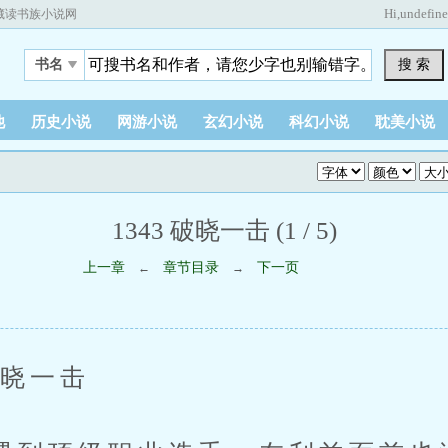
Hi,
undefin
藏读书族小说网
搜 索
书名
他
历史小说
网游小说
玄幻小说
科幻小说
耽美小说
1343 破晓一击 (1 / 5)
上一章
章节目录
下一页
←
→
晓一击