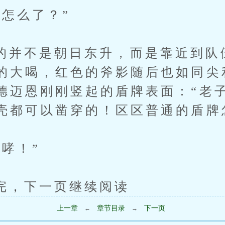
么了？”
不是朝日东升，而是靠近到队
的大喝，红色的斧影随后也如同尖
德迈恩刚刚竖起的盾牌表面：“老
壳都可以凿穿的！区区普通的盾牌
哮！”
下一页继续阅读
上一章
章节目录
下一页
←
→