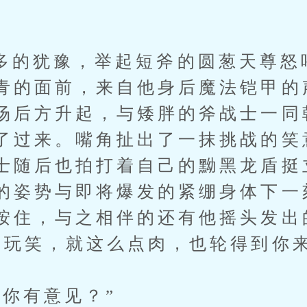
犹豫，举起短斧的圆葱天尊怒
青的面前，来自他身后魔法铠甲的
场后方升起，与矮胖的斧战士一同
了过来。嘴角扯出了一抹挑战的笑
士随后也拍打着自己的黝黑龙盾挺
的姿势与即将爆发的紧绷身体下一
按住，与之相伴的还有他摇头发出
开玩笑，就这么点肉，也轮得到你来
有意见？”