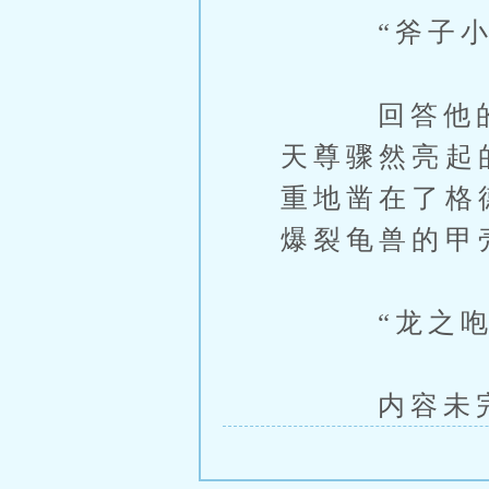
“斧子小怎
回答他的并
天尊骤然亮起
重地凿在了格
爆裂龟兽的甲
“龙之咆
内容未完，