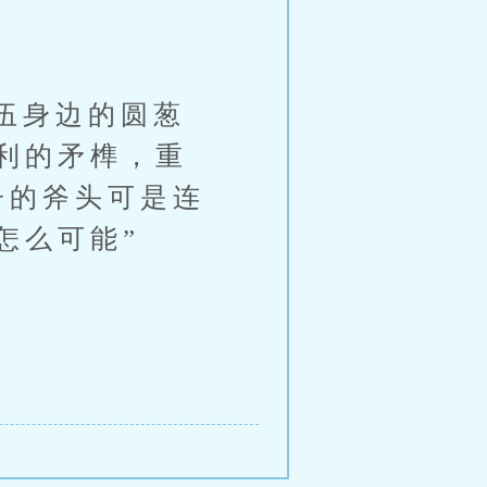
伍身边的圆葱
利的矛榫，重
子的斧头可是连
怎么可能”