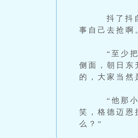
抖了抖自己
事自己去抢啊
“至少把这
侧面，朝日东
的，大家当然
“他那小斧
笑，格德迈恩
么？”