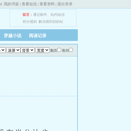
ed
我的书架
|
查看短信
|
查看资料
|
退出登录
留言：
通过邮件
、
站内短信
积分规则
解决跳到别的站
穿越小说
阅读记录
翻页
夜间