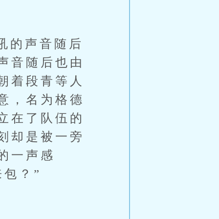
吼的声音随后
声音随后也由
朝着段青等人
意，名为格德
立在了队伍的
刻却是被一旁
的一声感
包？”