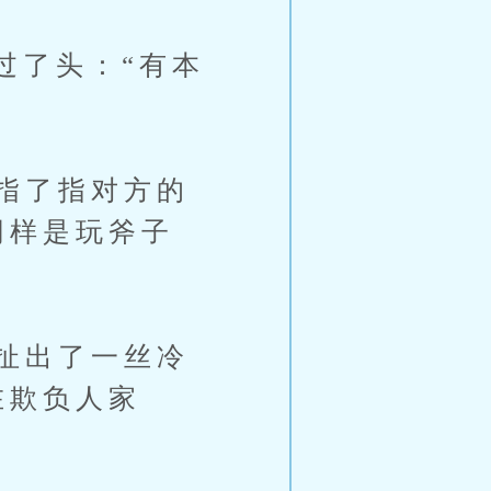
了头：“有本
指了指对方的
同样是玩斧子
扯出了一丝冷
在欺负人家