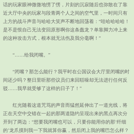
话的玩家眼神微微地愣了愣，片刻的沉寂随后也弥散在了靠
近大厅中央的玩家与段青两个人之间的空气里，一时间只有
上方的战斗声音与哈哈大笑声不断地回荡着：“哇哈哈哈哈！
是不是恨自己无法变回原形啊你这条蠢龙？单靠脚力冲上来
的这种攻击方式，根本就无法伤及我分毫啊！”
“……给我闭嘴。”
“闭嘴？那怎么能行？我平时在公国议会大厅里闭嘴的时
间还少吗？整日里听那些议员们来回聒噪却无法进行任何反
驳……我早就受够了这样的日子了！”
红光随着这道咒骂的声音而猛然延伸出了一道光线，将
正在天空中交错在一起的那两道隐约呈现出来的黑点再次分
开到了两边：“想要我闭嘴也可以，只要你能用你的那‘纤细
的’龙爪摸到我一下我就算你赢，然后闭上我的嘴巴怎么样？