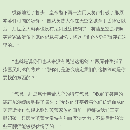
微微地摇了摇头，皇帝陛下再一次用大笑声打破了那原
本落针可闻的寂静：“自从芙蕾大帝在天空之城亲手丢掉它以
后，后世之人就再也没有见到过这把剑了，芙蕾皇室是按照
芙蕾家族流传下来的记载与回忆，将这把剑的‘模样’留存在这
里的。”
“也就是说你们也从来没有见过这把剑？”段青伸手指了
指雪灵幻冰的背后：“那你们是怎么确定我们的这柄剑就是你
要找的东西的？”
“气息，那是属于芙蕾大帝的特有气息。”收起了笑声的
德雷尼尔缓缓地摇了摇头：“无数的狂妄者与他们仿造而成的
芙蕾遗物也曾经来到过芙蕾家族的面前，但都被我们王室一
眼识破，只因为芙蕾大帝特有的血魔法之力，不是后世的这
些三脚猫能够模仿得了的。”