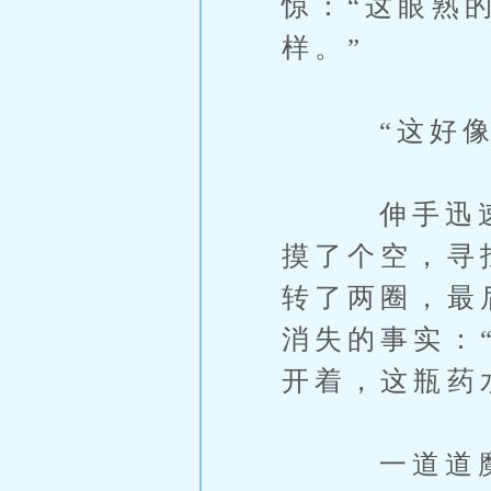
惊：“这眼熟
样。”
“这好像是
伸手迅速摸
摸了个空，寻
转了两圈，最
消失的事实：
开着，这瓶药
一道道魔法