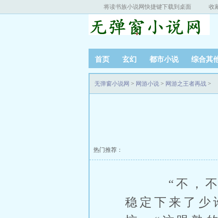
将读书族小说网快捷键下载到桌面
收
首页
玄幻
都市小说
综合其
无弹窗小说网
>
网游小说
>
网游之王者再战
>
热门推荐：
“不，不对
稳定下来了少