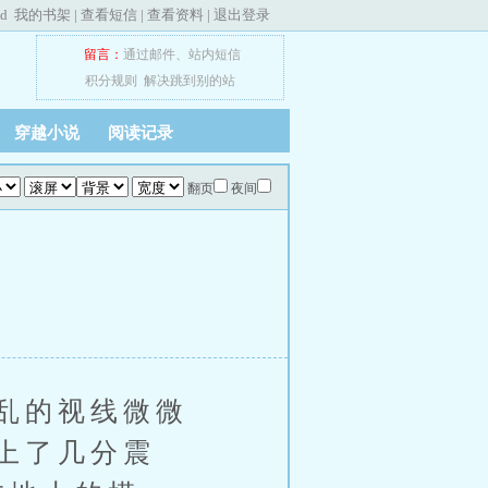
ed
我的书架
|
查看短信
|
查看资料
|
退出登录
留言：
通过邮件
、
站内短信
积分规则
解决跳到别的站
穿越小说
阅读记录
翻页
夜间
乱的视线微微
上了几分震