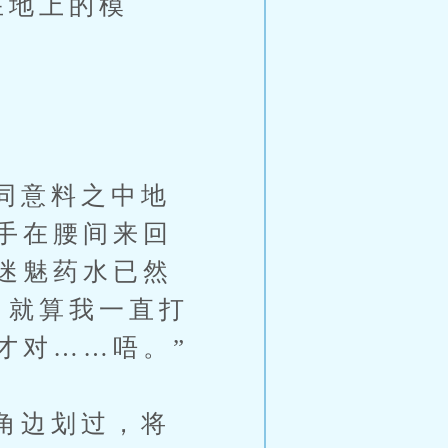
在地上的模
同意料之中地
手在腰间来回
迷魅药水已然
？就算我一直打
才对……唔。”
角边划过，将