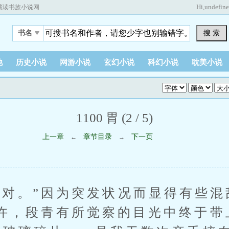
Hi,
undefin
藏读书族小说网
搜 索
书名
他
历史小说
网游小说
玄幻小说
科幻小说
耽美小说
1100 胃 (2 / 5)
上一章
章节目录
下一页
←
→
。”因为突发状况而显得有些混
许，段青有所觉察的目光中终于带