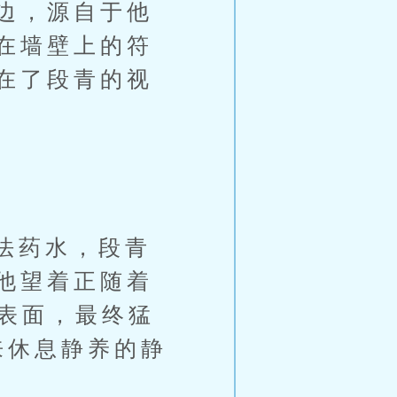
边，源自于他
在墙壁上的符
在了段青的视
法药水，段青
他望着正随着
体表面，最终猛
来休息静养的静