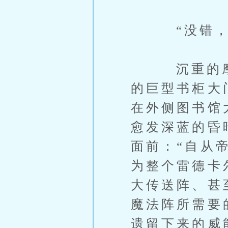
“没错，这
沉重的摩擦
的巨型书柜大
在外侧图书馆
愈发深蓝的昏
面前：“自从
为整个雷德卡
大传送阵、甚
魔法阵所需要
遗留下来的威