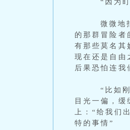
“因为盯上
微微地指了
的那群冒险者
有那些莫名其
现在还是自由
后果恐怕连我
“比如刚才
目光一偏，缓
上：“给我们
特的事情”