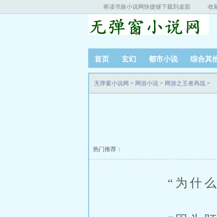
将读书族小说网快捷键下载到桌面
收
首页
玄幻
都市小说
综合其
无弹窗小说网
>
网游小说
>
网游之王者再战
>
热门推荐：
“为什么