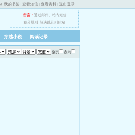
ed
我的书架
|
查看短信
|
查看资料
|
退出登录
留言：
通过邮件
、
站内短信
积分规则
解决跳到别的站
穿越小说
阅读记录
翻页
夜间