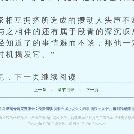
互拥挤所造成的攒动人头声不
与之相伴的还有属于段青的深沉叹
经知道了的事情避而不谈，那他一
时机揭发它。”
下一页继续阅读
上一章
章节目录
下一页
←
→
阅读
脑洞专属完整版全文免费阅读
脑洞专属小说全文阅读
脑洞专属小说
请叫我老师
世者
穿书第一天就结婚小说全文阅读
有小说为转载作品，所有章节均由网友上传，转载至本站只是为了宣传本书让更多读
Copyright © 2019 读书族小说网 All Rights Reserved.