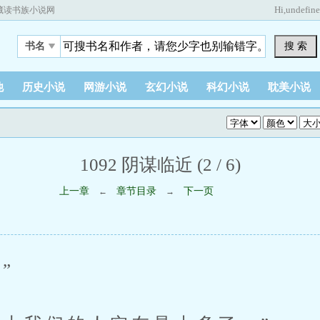
Hi,
undefin
藏读书族小说网
搜 索
书名
他
历史小说
网游小说
玄幻小说
科幻小说
耽美小说
1092 阴谋临近 (2 / 6)
上一章
章节目录
下一页
←
→
”