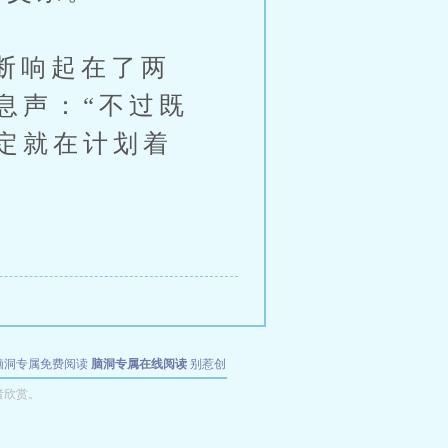
断响起在了两
息声：“不过既
定就在计划着
脑洞专属免费阅读
脑洞专属在线阅读
别惹创
者欣赏。