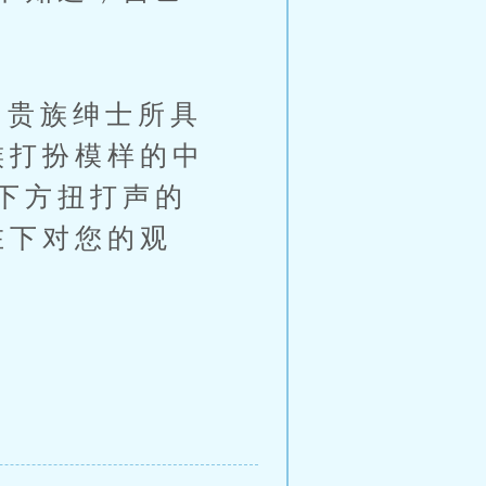
贵族绅士所具
族打扮模样的中
下方扭打声的
在下对您的观