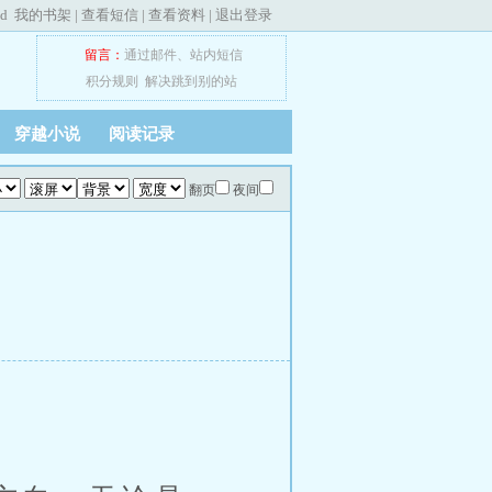
ed
我的书架
|
查看短信
|
查看资料
|
退出登录
留言：
通过邮件
、
站内短信
积分规则
解决跳到别的站
穿越小说
阅读记录
翻页
夜间