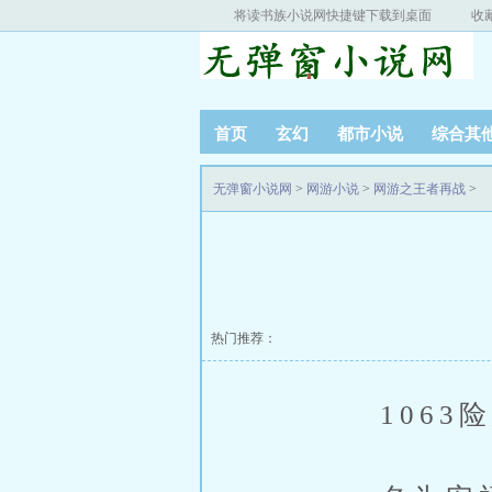
将读书族小说网快捷键下载到桌面
收
首页
玄幻
都市小说
综合其
无弹窗小说网
>
网游小说
>
网游之王者再战
>
热门推荐：
1063险