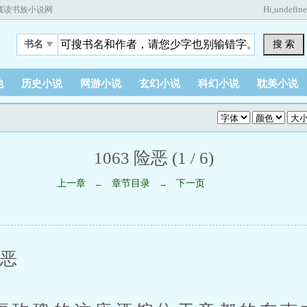
Hi,
undefin
藏读书族小说网
搜 索
书名
他
历史小说
网游小说
玄幻小说
科幻小说
耽美小说
1063 险恶 (1 / 6)
上一章
章节目录
下一页
←
→
恶