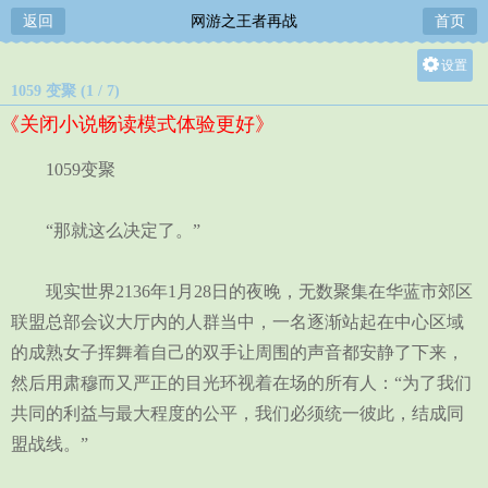
返回
网游之王者再战
首页
设置
1059 变聚 (1 / 7)
关灯
《关闭小说畅读模式体验更好》
大
中
1059变聚
小
“那就这么决定了。”
现实世界2136年1月28日的夜晚，无数聚集在华蓝市郊区
联盟总部会议大厅内的人群当中，一名逐渐站起在中心区域
的成熟女子挥舞着自己的双手让周围的声音都安静了下来，
然后用肃穆而又严正的目光环视着在场的所有人：“为了我们
共同的利益与最大程度的公平，我们必须统一彼此，结成同
盟战线。”