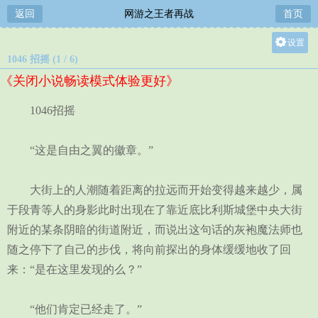
返回
网游之王者再战
首页
设置
1046 招摇 (1 / 6)
关灯
《关闭小说畅读模式体验更好》
大
中
1046招摇
小
“这是自由之翼的徽章。”
大街上的人潮随着距离的拉远而开始变得越来越少，属
于段青等人的身影此时出现在了靠近底比利斯城堡中央大街
附近的某条阴暗的街道附近，而说出这句话的灰袍魔法师也
随之停下了自己的步伐，将向前探出的身体缓缓地收了回
来：“是在这里发现的么？”
“他们肯定已经走了。”