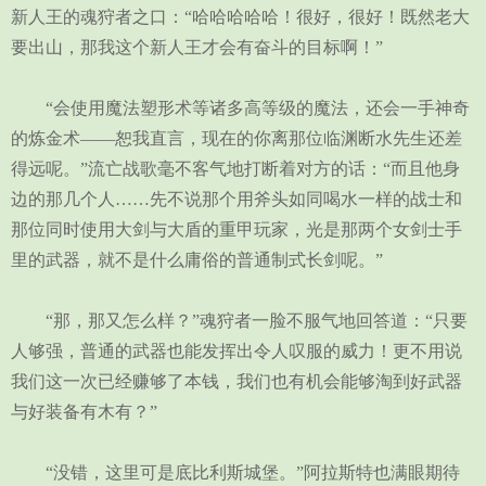
新人王的魂狩者之口：“哈哈哈哈哈！很好，很好！既然老大
要出山，那我这个新人王才会有奋斗的目标啊！”
“会使用魔法塑形术等诸多高等级的魔法，还会一手神奇
的炼金术——恕我直言，现在的你离那位临渊断水先生还差
得远呢。”流亡战歌毫不客气地打断着对方的话：“而且他身
边的那几个人……先不说那个用斧头如同喝水一样的战士和
那位同时使用大剑与大盾的重甲玩家，光是那两个女剑士手
里的武器，就不是什么庸俗的普通制式长剑呢。”
“那，那又怎么样？”魂狩者一脸不服气地回答道：“只要
人够强，普通的武器也能发挥出令人叹服的威力！更不用说
我们这一次已经赚够了本钱，我们也有机会能够淘到好武器
与好装备有木有？”
“没错，这里可是底比利斯城堡。”阿拉斯特也满眼期待