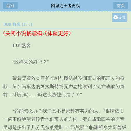
返回
网游之王者再战
首页
设置
1039 熟客 (1 / 7)
关灯
《关闭小说畅读模式体验更好》
大
中
1039熟客
小
“这样真的好吗？”
望着背着各类巨斧长剑与魔法杖逐渐离去的那群人的身
影，留在马车边的阿拉斯特悄无声息地凑到了流亡战歌的身
前：“我们就……就这么放他们走了？”
“还能怎么办？我们又不是那种有实力的人。”眼睛依旧
一瞬不瞬地望着段青他们离去的方向，流亡战歌回答的声音
里却是多出了几分无奈的意味：“虽然那个临渊断水大哥曾经