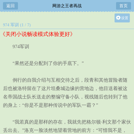
返回
网游之王者再战
首页
设置
974 军训 (1 / 7)
关灯
《关闭小说畅读模式体验更好》
大
中
974军训
小
“果然还是分配到了你的手底下。”
例行的自我介绍与互相交待之后，段青和其他冒险者随
后也被洛特留在了这片坦桑城边缘的营地边，他目送着被这
名帝国战士队长送走的整编守备小队，视线随后也转到了他
的身上：“你是不是那种传说中的军队一霸？”
“我若真的是那样的存在，我就先把格尔顿·利文那个家伙
丢出去。”洛克一脸淡然地望着营地的前方：“可惜我不是，