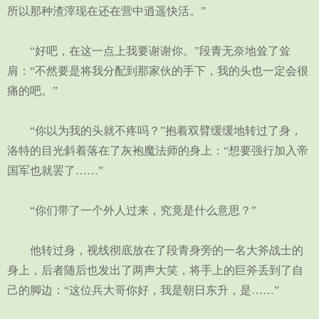
所以那种渣滓现在还在营中逍遥快活。”
“好吧，在这一点上我要谢谢你。”段青无奈地耸了耸
肩：“不然要是将我分配到那家伙的手下，我的头也一定会很
痛的吧。”
“你以为我的头就不疼吗？”抱着双臂缓缓地转过了身，
洛特的目光斜着落在了灰袍魔法师的身上：“想要强行加入帝
国军也就罢了……”
“你们带了一个外人过来，究竟是什么意思？”
他转过身，视线彻底放在了段青身旁的一名大斧战士的
身上，后者随后也发出了两声大笑，将手上的巨斧丢到了自
己的脚边：“这位兵大哥你好，我是朝日东升，是……”