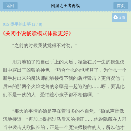
返回
网游之王者再战
首页
设置
915 烫手的山芋 (2 / 8)
关灯
《关闭小说畅读模式体验更好》
大
中
“之前的时候我就觉得不对劲。”
小
用力地拍了拍自己手上的大盾，端坐在另一边的摸鱼侠
眼中露出了凶狠的神色：“巧合什么的也就算了，为什么一个
新手村出来的魔法师能够接得下我的盾牌猛击？更何况他与
后来的那两个火焰龙兽的余孽是一起逃跑的……哼，要说他
们不是一伙的人，恐怕连小孩子都不相信啊。”
“那天的事情的确是存在着很多的不自然。”硕鼠声音低
沉地接道：“再加上提档过马后来的指证……他说隐藏在人群
当中袭击艾欧队长的，正是一个魔法师模样的人，所以他才