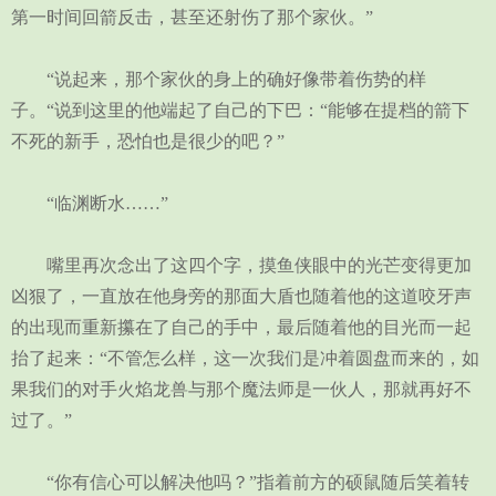
第一时间回箭反击，甚至还射伤了那个家伙。”
“说起来，那个家伙的身上的确好像带着伤势的样
子。“说到这里的他端起了自己的下巴：“能够在提档的箭下
不死的新手，恐怕也是很少的吧？”
“临渊断水……”
嘴里再次念出了这四个字，摸鱼侠眼中的光芒变得更加
凶狠了，一直放在他身旁的那面大盾也随着他的这道咬牙声
的出现而重新攥在了自己的手中，最后随着他的目光而一起
抬了起来：“不管怎么样，这一次我们是冲着圆盘而来的，如
果我们的对手火焰龙兽与那个魔法师是一伙人，那就再好不
过了。”
“你有信心可以解决他吗？”指着前方的硕鼠随后笑着转