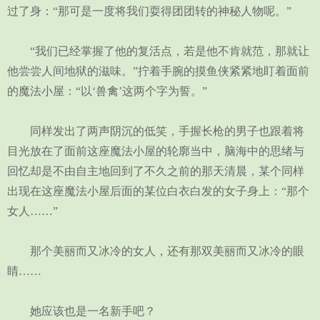
过了身：“那可是一度将我们耍得团团转的神秘人物呢。”
“我们已经掌握了他的复活点，若是他不肯就范，那就让
他尝尝人间地狱的滋味。”拧着手腕的摸鱼侠紧紧地盯着面前
的魔法小屋：“以‘兽禽’这两个字为誓。”
同样发出了两声阴沉的低笑，手握长枪的男子也跟着将
目光放在了面前这座魔法小屋的轮廓当中，脑海中的思绪与
回忆却是不由自主地回到了不久之前的那天清晨，某个同样
出现在这座魔法小屋后面的某位白衣白发的女子身上：“那个
女人……”
那个美丽而又冰冷的女人，还有那双美丽而又冰冷的眼
睛……
她应该也是一名新手吧？