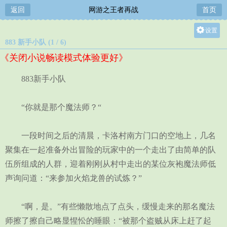
返回
网游之王者再战
首页
设置
883 新手小队 (1 / 6)
关灯
《关闭小说畅读模式体验更好》
大
中
883新手小队
小
“你就是那个魔法师？“
一段时间之后的清晨，卡洛村南方门口的空地上，几名
聚集在一起准备外出冒险的玩家中的一个走出了由简单的队
伍所组成的人群，迎着刚刚从村中走出的某位灰袍魔法师低
声询问道：“来参加火焰龙兽的试炼？”
“啊，是。”有些懒散地点了点头，缓慢走来的那名魔法
师擦了擦自己略显惺忪的睡眼：“被那个盗贼从床上赶了起