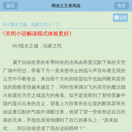
返回
网游之王者再战
首页
设置
863 懦夫之诫，玩家之托 (1 / 7)
关灯
《关闭小说畅读模式体验更好》
大
中
863懦夫之诫，玩家之托
小
属于自由世界的冬季特有的冷风由再度沉默下来的天空
广场中经过，带着下方一直未曾停止的战斗声音向着无垠的
云空中不断卷去，来自那个方向的喧嚣似乎也如同断风雷所
说的那般变得越来越近了，同时也将偶尔飞向高空的魔法烟
火崭露在天空之城远方的角落。似乎是觉察到了那些景象中
隐约显示出来的含义，望着上方段青所在位置的断风雷率先
由这番沉默的气氛中清醒过来，他望了望一旁依然还在沉吟
着的兄弟，手指也渐渐地挪到了自己的鼻头上：“原来如
此……所以你就变成了现在这副模样？”