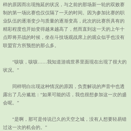
样的原因而出现拖延的状况，与之前的那场新一轮的双败赛
制的第一场比赛也仅仅隔了一天的时间。因为参加比赛的职
业队伍的逐渐变少与质量的逐渐变高，此次的比赛所具有的
精彩程度也开始变得越来越高了，然而直到这一天的上午十
点即将开战的时候，坐在斗技场观战席上的观众似乎也没有
联盟官方所预想的那么多。
“咳咳，咳咳……我知道游戏世界里面现在出现了很大的
状况。”
同样明白出现这种情况的原因，负责解说的声音中也透
露出了几分尴尬：“如果可能的话，我也很想参加这一次的盛
会呢。”
“是啊，那可是传说已久的天空之城，没有人想要轻易错
过这一次的机会的。”