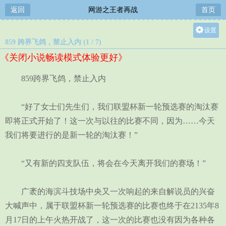
返回
网游之王者再战
首页
设置
859 跨界飞鸽，禁止入内 (1 / 7)
关灯
《关闭小说畅读模式体验更好》
大
中
859跨界飞鸽，禁止入内
小
“好了女士们先生们，我们联盟杯新一轮预选赛的淘汰赛
即将正式开始了！这一次与以往的比赛不同，因为……今天
我们将要进行的是新一轮的淘汰赛！”
“又有新的四支队伍，将会在今天离开我们的赛场！”
广袤的海滨斗技场中央又一次响起的来自解说员的兴奋
大喊声中，属于联盟杯新一轮预选赛的比赛也终于在2135年8
月17日的上午火热开战了，这一次的比赛也没有因为各种各