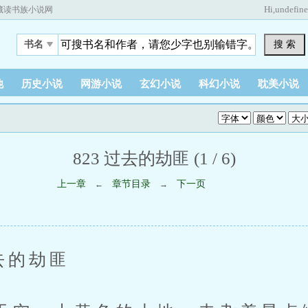
Hi,
undefin
藏读书族小说网
搜 索
书名
他
历史小说
网游小说
玄幻小说
科幻小说
耽美小说
823 过去的劫匪 (1 / 6)
上一章
章节目录
下一页
←
→
的劫匪