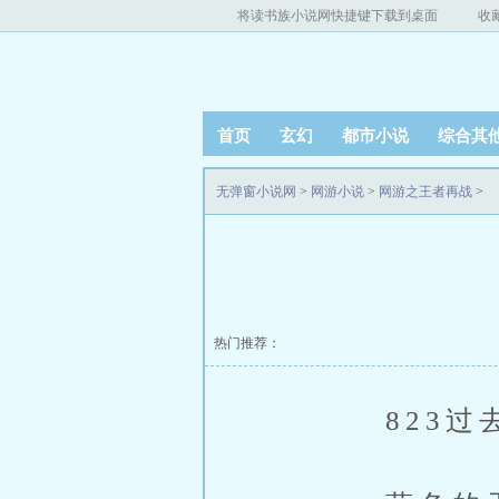
将读书族小说网快捷键下载到桌面
收
首页
玄幻
都市小说
综合其
无弹窗小说网
>
网游小说
>
网游之王者再战
>
热门推荐：
823过去