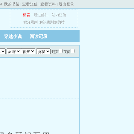
ed
我的书架
|
查看短信
|
查看资料
|
退出登录
留言：
通过邮件
、
站内短信
积分规则
解决跳到别的站
穿越小说
阅读记录
翻页
夜间