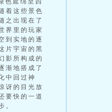
绿色延绵至四
随着这些景色
随之出现在了
世界里的玩家
空到实地的逐
这片宇宙的黑
幻影所构成的
逐渐地搭成了
化中回过神
惊讶的目光放
还要快的一道
步。