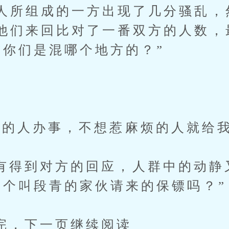
人所组成的一方出现了几分骚乱，
他们来回比对了一番双方的人数，
“你们是混哪个地方的？”
人办事，不想惹麻烦的人就给我
到对方的回应，人群中的动静
那个叫段青的家伙请来的保镖吗？”
下一页继续阅读