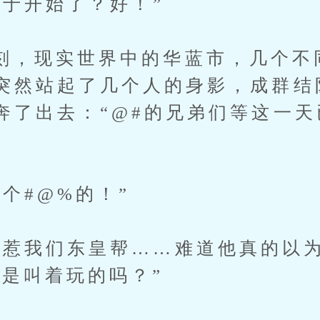
开始了？好！”
现实世界中的华蓝市，几个不
突然站起了几个人的身影，成群结
奔了出去：“@#的兄弟们等这一天
#@%的！”
我们东皇帮……难道他真的以为
只是叫着玩的吗？”