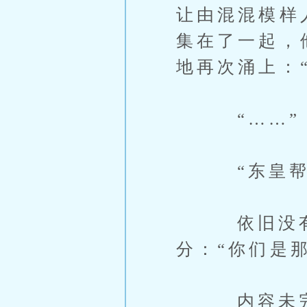
让由混混模样
集在了一起，
地再次涌上：
“……”
“东皇帮的
依旧没有得
分：“你们是
内容未完，