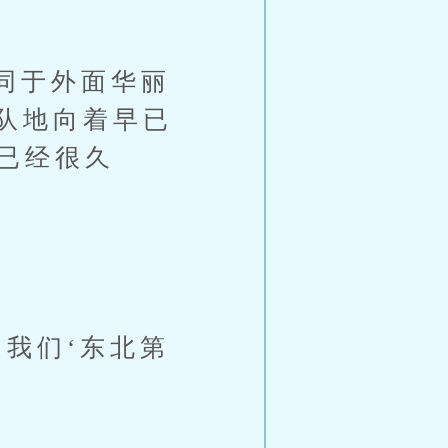
同于外面华丽
队地向着早已
已经很久
我们‘东北第