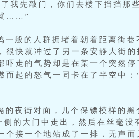
我先敲门，你们去楼下挡挡那些
就……”
般的人群拥堵着朝着距离街巷不
，很快就冲过了另一条安静大街的
部吓走的气势却是在某一个突然停
燃而起的怒气一同卡在了半空中：
夜街对面，几个保镖模样的黑
一侧的大门中走出，然后在丝毫没
一个接一个地站成了一排，无声而