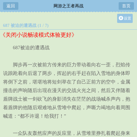
返回
网游之王者再战
首页
设置
687 被迫的遭遇战 (1 / 7)
关灯
《关闭小说畅读模式体验更好》
大
中
687被迫的遭遇战
小
脚步再一次被前方传来的巨力带动着向右一歪，烈焰传
说踉跄着向后退了两步，挥起的右手赶在陷入雪地的身体即
将倒下之前，堪堪地将短剑举在了自己正前方的空中，金属
撞击的声响随后出现在漫天的交战火光之间，然后又伴随着
盾牌战士被一剑砍飞的身影消失在茫茫的战场喊杀声内，抱
着盾牌的他随后艰难地从雪堆中爬起，声嘶力竭地向着周围
喊道：“都不许退！给我打！”
一众队友轰然应声的反应里，从雪堆里挣扎着爬起身来