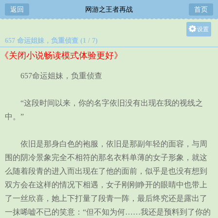
返回
网游之王者再战
首页
设置
657 命运姐妹，负重侦查 (1 / 7)
关灯
《关闭小说畅读模式体验更好》
大
中
657命运姐妹，负重侦查
小
“这段时间以来，你的名字依旧没有出现在我的视线之
中。”
依旧是那身白色的袍服，依旧是那副年轻的面容，与周
围的阴冷景象完全不相符的那名衣料单薄的女子形象，就这
么随着段青的进入而出现在了他的面前，似乎是也没有想到
双方会在这样的情况下相遇，女子刚刚睁开的眼睛中也带上
了一丝欣喜，她上下打量了段青一阵，最后终究还是露出了
一抹唏嘘不已的笑意：“但不知为何……我还是预料到了你的